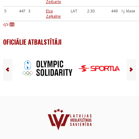
Zeibarte
5
447
3
Elza
LAT
2.30
449
I j. klase
Zaļkalne
OFICIĀLIE ATBALSTĪTĀJI