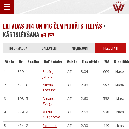
LATVIJAS U14 UN U16 ČEMPIONĀTS TELPĀS
>
KĀRTSLĒKŠANA
INFORMĀCIJA
DALĪBNIEKI
MĒĢINĀJUMI
REZULTĀTI
Vieta
Nr
Secība
Dalībnieks
Valsts
Rezultāts
WA
Klasifikā
1
329
1
Patrīcija
LAT
3.04
669
II klase
Janule
2
43
6
Nikola
LAT
2.80
597
II klase
Trasūne
3
198
5
Amanda
LAT
2.60
538
III klase
Zvagule
4
339
4
Marta
LAT
2.60
538
III klase
Kuzņecova
5
434
2
Samanta
LAT
2.30
449
I j. klase