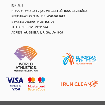
KONTAKTI:
NOSAUKUMS:
LATVIJAS VIEGLATLĒTIKAS SAVIENĪBA
REĢISTRĀCIJAS NUMURS:
40008029019
E-PASTS:
LVS@ATHLETICS.LV
TELEFONS:
+371 29511674
ADRESE:
AUGŠIELA 1, RĪGA, LV-1009