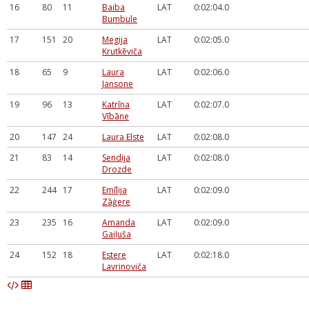
16
80
11
Baiba
LAT
0:02:04.0
Bumbule
17
151
20
Megija
LAT
0:02:05.0
Krutkēviča
18
65
9
Laura
LAT
0:02:06.0
Jansone
19
96
13
Katrīna
LAT
0:02:07.0
Vībāne
20
147
24
Laura Elste
LAT
0:02:08.0
21
83
14
Sendija
LAT
0:02:08.0
Drozde
22
244
17
Emīlija
LAT
0:02:09.0
Zāģere
23
235
16
Amanda
LAT
0:02:09.0
Gaiļuša
24
152
18
Estere
LAT
0:02:18.0
Lavrinoviča