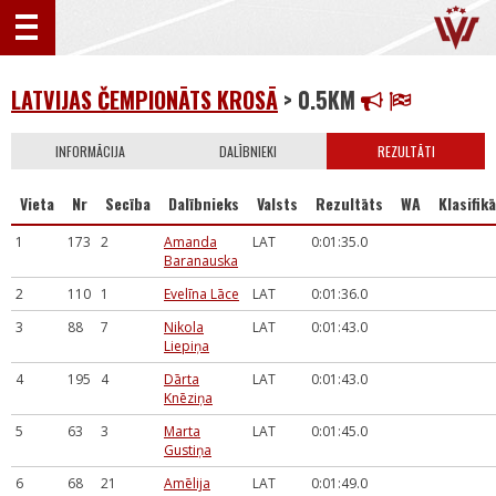
LATVIJAS ČEMPIONĀTS KROSĀ
> 0.5KM
INFORMĀCIJA
DALĪBNIEKI
REZULTĀTI
Vieta
Nr
Secība
Dalībnieks
Valsts
Rezultāts
WA
Klasifikā
1
173
2
Amanda
LAT
0:01:35.0
Baranauska
2
110
1
Evelīna Lāce
LAT
0:01:36.0
3
88
7
Nikola
LAT
0:01:43.0
Liepiņa
4
195
4
Dārta
LAT
0:01:43.0
Knēziņa
5
63
3
Marta
LAT
0:01:45.0
Gustiņa
6
68
21
Amēlija
LAT
0:01:49.0