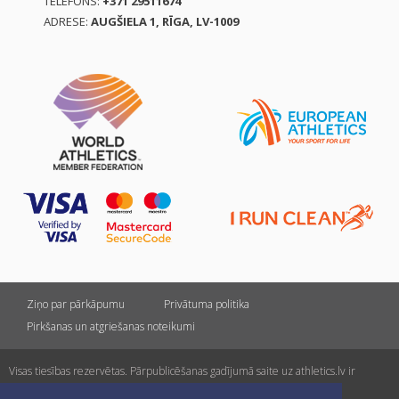
TELEFONS:
+371 29511674
ADRESE:
AUGŠIELA 1, RĪGA, LV-1009
Ziņo par pārkāpumu
Privātuma politika
Pirkšanas un atgriešanas noteikumi
Visas tiesības rezervētas. Pārpublicēšanas gadījumā saite uz athletics.lv ir
obligāta.