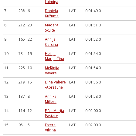
Laimiņa
7
238
6
Daniela
LAT
0:01:49.0
Kužuma
8
212
23
Madara
LAT
0:01:51.0
Skulte
9
165
22
Annija
LAT
0:01:52.0
Cercina
10
73
19
Heilija
LAT
0:01:54.0
Marija Čina
11
225
10
Melānija
LAT
0:01:54.0
Vāvere
12
219
15
Elīna Vahere
LAT
0:01:56.0
-Abražūne
13
137
8
Annika
LAT
0:01:58.0
Millere
14
114
12
Elīze Marija
LAT
0:02:00.0
Pastare
15
95
5
Estere
LAT
0:02:00.0
Vilciņa