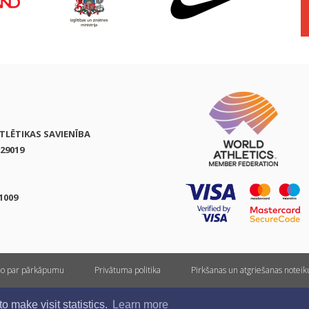
ATLĒTIKAS SAVIENĪBA
29019
1009
ņo par pārkāpumu
Privātuma politika
Pirkšanas un atgriešanas notei
Visas tiesības rezervētas. Pārpublicēšanas gadījumā saite uz athletics.lv ir obligāta.
 make visit statistics.
Learn more