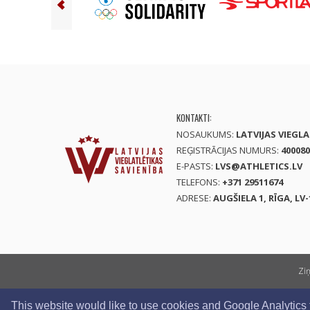
KONTAKTI:
NOSAUKUMS:
LATVIJAS VIEGL
REĢISTRĀCIJAS NUMURS:
400080
E-PASTS:
LVS@ATHLETICS.LV
TELEFONS:
+371 29511674
ADRESE:
AUGŠIELA 1, RĪGA, LV-
Zi
This website would like to use cookies and Google Analytics to