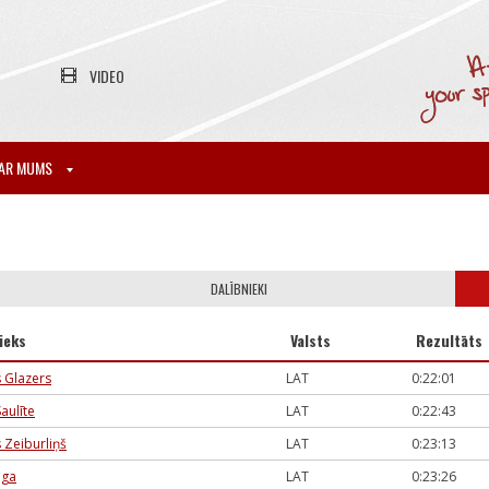
VIDEO
AR MUMS
DALĪBNIEKI
ieks
Valsts
Rezultāts
 Glazers
LAT
0:22:01
aulīte
LAT
0:22:43
 Zeiburliņš
LAT
0:23:13
oga
LAT
0:23:26