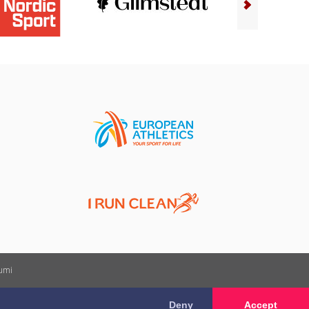
kumi
Deny
Accept