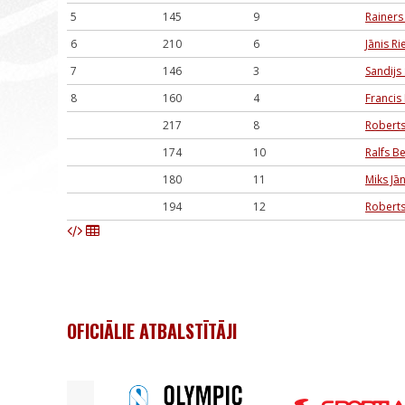
5
145
9
Rainers
6
210
6
Jānis Ri
7
146
3
Sandijs
8
160
4
Francis
217
8
Roberts
174
10
Ralfs B
180
11
Miks Jā
194
12
Roberts
OFICIĀLIE ATBALSTĪTĀJI