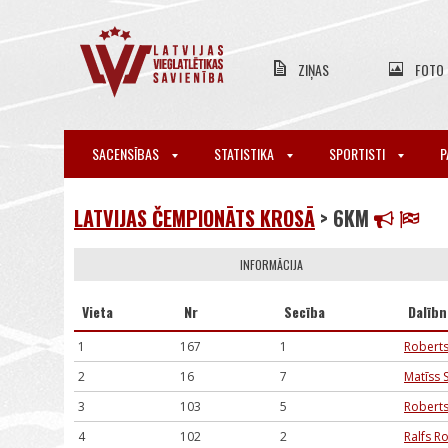
ZIŅAS
FOTO
SACENSĪBAS
STATISTIKA
SPORTISTI
P
LATVIJAS ČEMPIONĀTS KROSĀ
> 6KM
INFORMĀCIJA
Vieta
Nr
Secība
Dalībn
1
167
1
Roberts
2
16
7
Matīss S
3
103
5
Roberts
4
102
2
Ralfs R