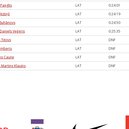
 Paeglis
LAT
0:24:01
ekstiņš
LAT
0:24:19
 Suhānovs
LAT
0:24:50
 Daniels Veģeris
LAT
0:25:35
 Titovs
LAT
DNF
emberis
LAT
DNF
nis Caune
LAT
DNF
 Martins Klauģis
LAT
DNF