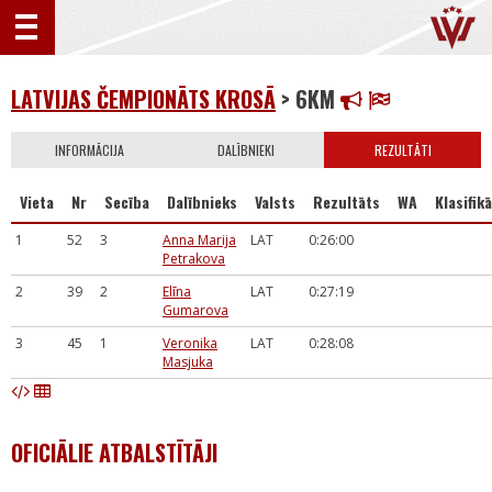
LATVIJAS ČEMPIONĀTS KROSĀ
> 6KM
INFORMĀCIJA
DALĪBNIEKI
REZULTĀTI
Vieta
Nr
Secība
Dalībnieks
Valsts
Rezultāts
WA
Klasifikā
1
52
3
Anna Marija
LAT
0:26:00
Petrakova
2
39
2
Elīna
LAT
0:27:19
Gumarova
3
45
1
Veronika
LAT
0:28:08
Masjuka
OFICIĀLIE ATBALSTĪTĀJI