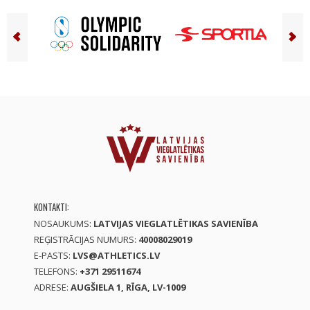
KONTAKTI:
NOSAUKUMS:
LATVIJAS VIEGLATLĒTIKAS SAVIENĪBA
REĢISTRĀCIJAS NUMURS:
40008029019
E-PASTS:
LVS@ATHLETICS.LV
TELEFONS:
+371 29511674
ADRESE:
AUGŠIELA 1, RĪGA, LV-1009