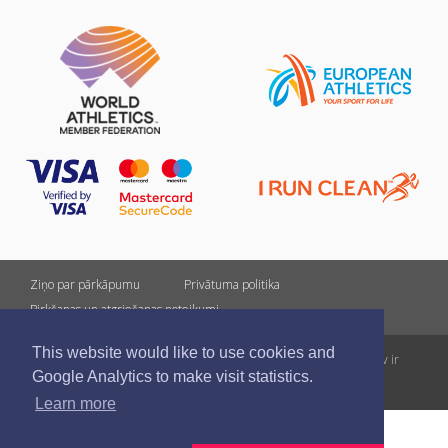
Ziņo par pārkāpumu
Privātuma politika
Pirkšanas un atgriešanas noteikumi
This website would like to use cookies and
Visas tiesības rezervētas. Pārpublicēšanas gadījumā saite uz athletics.lv ir
Google Analytics to make visit statistics.
obligāta.
Learn more