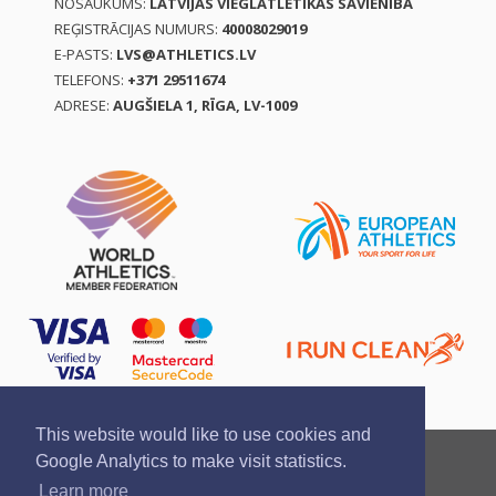
NOSAUKUMS:
LATVIJAS VIEGLATLĒTIKAS SAVIENĪBA
REĢISTRĀCIJAS NUMURS:
40008029019
E-PASTS:
LVS@ATHLETICS.LV
TELEFONS:
+371 29511674
ADRESE:
AUGŠIELA 1, RĪGA, LV-1009
This website would like to use cookies and
Ziņo par pārkāpumu
Privātuma politika
Google Analytics to make visit statistics.
Pirkšanas un atgriešanas noteikumi
Learn more