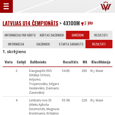
LATVIJAS U14 ČEMPIONĀTS
> 4X100M
INFORMĀCIJA PAR KĀRTU
KĀRTAS DALĪBNIEKI
SKRĒJIENI
REZULTĀTI
INFORMĀCIJA
DALĪBNIEKI
STARTA SARAKSTS
REZULTĀTI
1. skrējiens
Vieta
Celiņš
Dalībnieks
Rezultāts
WA
Klasifikācija
2
Daugavpils ISVS
54.85
265
III j. klase
(Vitālijs Orlovs,
Artjoms
Trojanovskis, Edgars
Vasiļevskis, Damians
Zaņevskis)
4
Limbažu nov.SS
55.96
226
III j. klase
(Aleks Ajibola
Dezmonds, Magnuss
Kreišmanis, Krišjānis