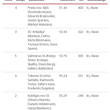
4
Preiļu nov. BJSS
51.44
403
II j. klase
(Dominiks Kusiņš,
Edvards Brakovskis,
Guntis Sparāns,
Mārtiņš Matisāns)
3
SS "Arkādija"
53.34
322
III j. klase
(Markuss Celms,
Kārlis Blūzmanis,
Tomass Ermičs, Avivs
Savins)
5
Valmieras SS (Robijs
53.79
305
III j. klase
Šmits, Kristaps
Skalītis, Dāvis Bergs,
Valters Stalīdzāns)
6
Tukuma SS (Artis
55.24
251
III j. klase
Saldaks, Raimonds
Turķis, Valters Važa,
Frederiks Šuspāns)
2
Kuldīgas nov SS
55.29
249
III j. klase
(Olivers Reboks,
Daniels Hildebrants,
Harijs Munkevics,