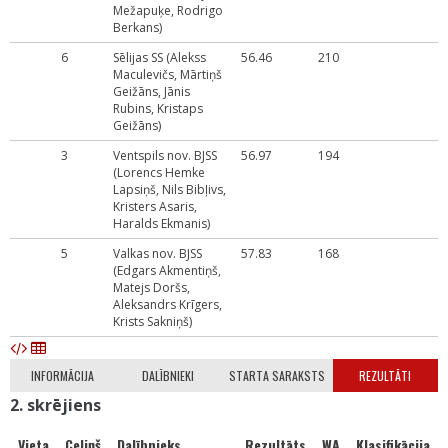
Mežapuķe, Rodrigo
Berkans)
6
Sēlijas SS (Alekss
56.46
210
Maculevičs, Mārtiņš
Geižāns, Jānis
Rubins, Kristaps
Geižāns)
3
Ventspils nov. BJSS
56.97
194
(Lorencs Hemke
Lapsiņš, Nils Bibļivs,
Kristers Asaris,
Haralds Ekmanis)
5
Valkas nov. BJSS
57.83
168
(Edgars Akmentiņš,
Matejs Doršs,
Aleksandrs Krīgers,
Krists Sakniņš)
INFORMĀCIJA
DALĪBNIEKI
STARTA SARAKSTS
REZULTĀTI
2. skrējiens
Vieta
Celiņš
Dalībnieks
Rezultāts
WA
Klasifikācija