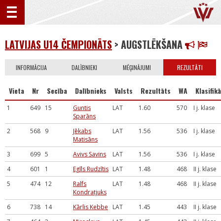
LATVIJAS U14 ČEMPIONĀTS
> AUGSTLĒKŠANA
INFORMĀCIJA
DALĪBNIEKI
MĒĢINĀJUMI
REZULTĀTI
Vieta
Nr
Secība
Dalībnieks
Valsts
Rezultāts
WA
Klasifikā
1
649
15
Guntis
LAT
1.60
570
I j. klase
Sparāns
2
568
9
Jēkabs
LAT
1.56
536
I j. klase
Matisāns
3
699
5
Avivs Savins
LAT
1.56
536
I j. klase
4
601
1
Egīls Rudzītis
LAT
1.48
468
II j. klase
5
474
12
Ralfs
LAT
1.48
468
II j. klase
Kondratjuks
6
738
14
Kārlis Kebbe
LAT
1.45
443
II j. klase