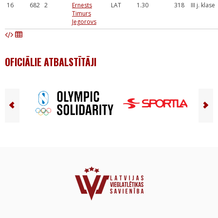
16
682
2
Ernests
LAT
1.30
318
III j. klase
Timurs
Jegorovs
OFICIĀLIE ATBALSTĪTĀJI