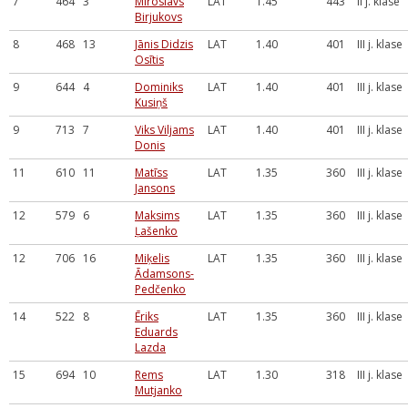
7
464
3
Miroslavs
LAT
1.45
443
II j. klase
Birjukovs
8
468
13
Jānis Didzis
LAT
1.40
401
III j. klase
Osītis
9
644
4
Dominiks
LAT
1.40
401
III j. klase
Kusiņš
9
713
7
Viks Viljams
LAT
1.40
401
III j. klase
Donis
11
610
11
Matīss
LAT
1.35
360
III j. klase
Jansons
12
579
6
Maksims
LAT
1.35
360
III j. klase
Ļašenko
12
706
16
Miķelis
LAT
1.35
360
III j. klase
Ādamsons-
Pedčenko
14
522
8
Ēriks
LAT
1.35
360
III j. klase
Eduards
Lazda
15
694
10
Rems
LAT
1.30
318
III j. klase
Mutjanko