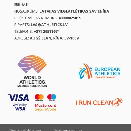
KONTAKTI:
NOSAUKUMS:
LATVIJAS VIEGLATLĒTIKAS SAVIENĪBA
REĢISTRĀCIJAS NUMURS:
40008029019
E-PASTS:
LVS@ATHLETICS.LV
TELEFONS:
+371 29511674
ADRESE:
AUGŠIELA 1, RĪGA, LV-1009
Ziņo par pārkāpumu
Privātuma politika