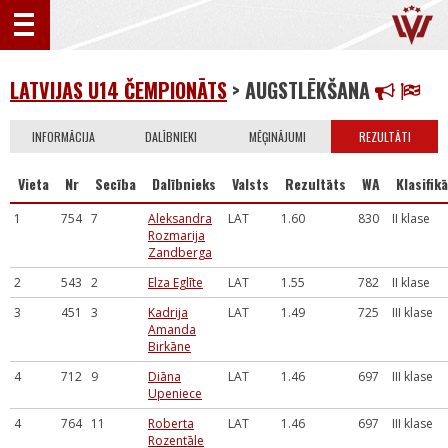
LATVIJAS U14 ČEMPIONĀTS
> AUGSTLĒKŠANA
INFORMĀCIJA
DALĪBNIEKI
MĒĢINĀJUMI
REZULTĀTI
Vieta
Nr
Secība
Dalībnieks
Valsts
Rezultāts
WA
Klasifikā
1
754
7
Aleksandra
LAT
1.60
830
II klase
Rozmarija
Zandberga
2
543
2
Elza Eglīte
LAT
1.55
782
II klase
3
451
3
Kadrija
LAT
1.49
725
III klase
Amanda
Birkāne
4
712
9
Diāna
LAT
1.46
697
III klase
Upeniece
4
764
11
Roberta
LAT
1.46
697
III klase
Rozentāle