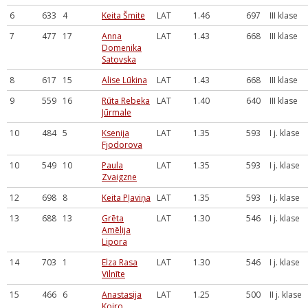
6
633
4
Keita Šmite
LAT
1.46
697
III klase
7
477
17
Anna
LAT
1.43
668
III klase
Domenika
Satovska
8
617
15
Alise Lūkina
LAT
1.43
668
III klase
9
559
16
Rūta Rebeka
LAT
1.40
640
III klase
Jūrmale
10
484
5
Ksenija
LAT
1.35
593
I j. klase
Fjodorova
10
549
10
Paula
LAT
1.35
593
I j. klase
Zvaigzne
12
698
8
Keita Pļaviņa
LAT
1.35
593
I j. klase
13
688
13
Grēta
LAT
1.30
546
I j. klase
Amēlija
Lipora
14
703
1
Elza Rasa
LAT
1.30
546
I j. klase
Vilnīte
15
466
6
Anastasija
LAT
1.25
500
II j. klase
Koiro