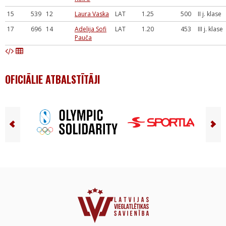
15
539
12
Laura Vaska
LAT
1.25
500
II j. klase
17
696
14
Adelija Sofi
LAT
1.20
453
III j. klase
Pauča
OFICIĀLIE ATBALSTĪTĀJI