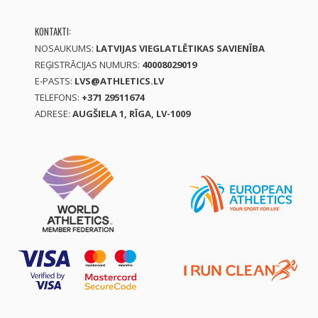
KONTAKTI:
NOSAUKUMS:
LATVIJAS VIEGLATLĒTIKAS SAVIENĪBA
REĢISTRĀCIJAS NUMURS:
40008029019
E-PASTS:
LVS@ATHLETICS.LV
TELEFONS:
+371 29511674
ADRESE:
AUGŠIELA 1, RĪGA, LV-1009