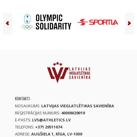
KONTAKTI:
NOSAUKUMS:
LATVIJAS VIEGLATLĒTIKAS SAVIENĪBA
REĢISTRĀCIJAS NUMURS:
40008029019
E-PASTS:
LVS@ATHLETICS.LV
TELEFONS:
+371 29511674
ADRESE:
AUGŠIELA 1, RĪGA, LV-1009