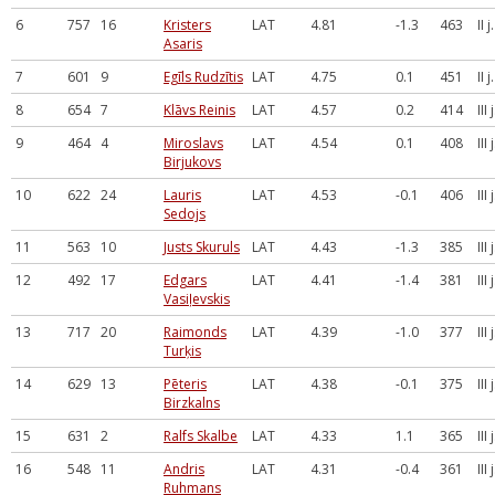
6
757
16
Kristers
LAT
4.81
-1.3
463
II 
Asaris
7
601
9
Egīls Rudzītis
LAT
4.75
0.1
451
II 
8
654
7
Klāvs Reinis
LAT
4.57
0.2
414
III
9
464
4
Miroslavs
LAT
4.54
0.1
408
III
Birjukovs
10
622
24
Lauris
LAT
4.53
-0.1
406
III
Sedojs
11
563
10
Justs Skuruls
LAT
4.43
-1.3
385
III
12
492
17
Edgars
LAT
4.41
-1.4
381
III
Vasiļevskis
13
717
20
Raimonds
LAT
4.39
-1.0
377
III
Turķis
14
629
13
Pēteris
LAT
4.38
-0.1
375
III
Birzkalns
15
631
2
Ralfs Skalbe
LAT
4.33
1.1
365
III
16
548
11
Andris
LAT
4.31
-0.4
361
III
Ruhmans