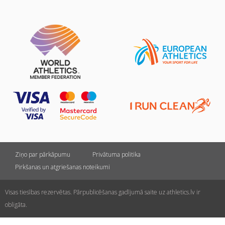
Ziņo par pārkāpumu
Privātuma politika
Pirkšanas un atgriešanas noteikumi
Visas tiesības rezervētas. Pārpublicēšanas gadījumā saite uz athletics.lv ir
obligāta.