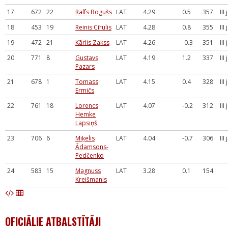
17
672
22
Ralfs Bogušs
LAT
4.29
0.5
357
III
18
453
19
Reinis Cīrulis
LAT
4.28
0.8
355
III
19
472
21
Kārlis Zakss
LAT
4.26
-0.3
351
III
20
771
8
Gustavs
LAT
4.19
1.2
337
III
Pazars
21
678
1
Tomass
LAT
4.15
0.4
328
III
Ermičs
22
761
18
Lorencs
LAT
4.07
-0.2
312
III
Hemke
Lapsiņš
23
706
6
Miķelis
LAT
4.04
-0.7
306
III
Ādamsons-
Pedčenko
24
583
15
Magnuss
LAT
3.28
0.1
154
Kreišmanis
OFICIĀLIE ATBALSTĪTĀJI