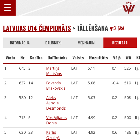
LATVIJAS U14 ČEMPIONĀTS
> TĀLLĒKŠANA
INFORMĀCIJA
DALĪBNIEKI
MĒĢINĀJUMI
REZULTĀTI
Vieta
Nr
Secība
Dalībnieks
Valsts
Rezultāts
Vējš
WA
Kl
1
645
3
Mārtiņš
LAT
5.11
0.1
525
I j
Matisāns
2
637
14
Edvards
LAT
5.08
-0.4
519
I j
Brakovskis
3
580
12
Aleks
LAT
5.03
0.2
508
I j
Ajibola
Dezmonds
4
713
5
Viks Viljams
LAT
4.99
0.2
500
II 
Donis
5
630
23
Kārlis
LAT
4.92
0.6
486
II 
Ozoliņš