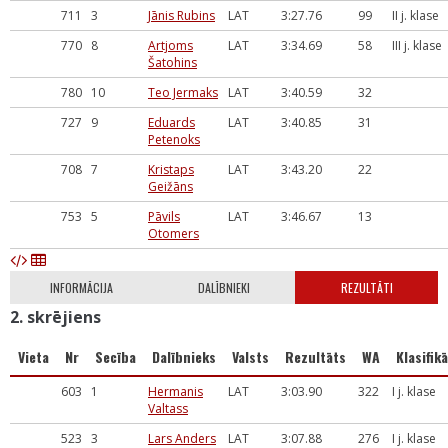
711
3
Jānis Rubins
LAT
3:27.76
99
II j. klase
770
8
Artjoms
LAT
3:34.69
58
III j. klase
Šatohins
780
10
Teo Jermaks
LAT
3:40.59
32
727
9
Eduards
LAT
3:40.85
31
Petenoks
708
7
Kristaps
LAT
3:43.20
22
Geižāns
753
5
Pāvils
LAT
3:46.67
13
Otomers
INFORMĀCIJA
DALĪBNIEKI
REZULTĀTI
2. skrējiens
Vieta
Nr
Secība
Dalībnieks
Valsts
Rezultāts
WA
Klasifikā
603
1
Hermanis
LAT
3:03.90
322
I j. klase
Valtass
523
3
Lars Anders
LAT
3:07.88
276
I j. klase