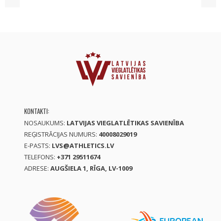
KONTAKTI:
NOSAUKUMS:
LATVIJAS VIEGLATLĒTIKAS SAVIENĪBA
REĢISTRĀCIJAS NUMURS:
40008029019
E-PASTS:
LVS@ATHLETICS.LV
TELEFONS:
+371 29511674
ADRESE:
AUGŠIELA 1, RĪGA, LV-1009