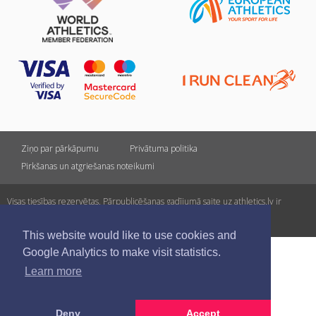
Ziņo par pārkāpumu
Privātuma politika
Pirkšanas un atgriešanas noteikumi
Visas tiesības rezervētas. Pārpublicēšanas gadījumā saite uz athletics.lv ir
obligāta.
This website would like to use cookies and
Google Analytics to make visit statistics.
Learn more
Deny
Accept