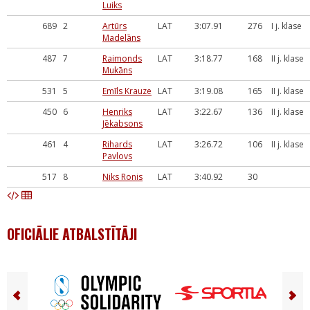
Luiks
689
2
Artūrs
LAT
3:07.91
276
I j. klase
Madelāns
487
7
Raimonds
LAT
3:18.77
168
II j. klase
Mukāns
531
5
Emīls Krauze
LAT
3:19.08
165
II j. klase
450
6
Henriks
LAT
3:22.67
136
II j. klase
Jēkabsons
461
4
Rihards
LAT
3:26.72
106
II j. klase
Pavlovs
517
8
Niks Ronis
LAT
3:40.92
30
OFICIĀLIE ATBALSTĪTĀJI