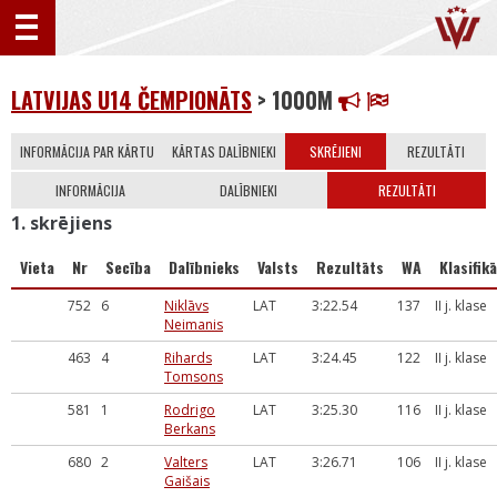
LATVIJAS U14 ČEMPIONĀTS
> 1000M
INFORMĀCIJA PAR KĀRTU
KĀRTAS DALĪBNIEKI
SKRĒJIENI
REZULTĀTI
INFORMĀCIJA
DALĪBNIEKI
REZULTĀTI
1. skrējiens
Vieta
Nr
Secība
Dalībnieks
Valsts
Rezultāts
WA
Klasifikā
752
6
Niklāvs
LAT
3:22.54
137
II j. klase
Neimanis
463
4
Rihards
LAT
3:24.45
122
II j. klase
Tomsons
581
1
Rodrigo
LAT
3:25.30
116
II j. klase
Berkans
680
2
Valters
LAT
3:26.71
106
II j. klase
Gaišais