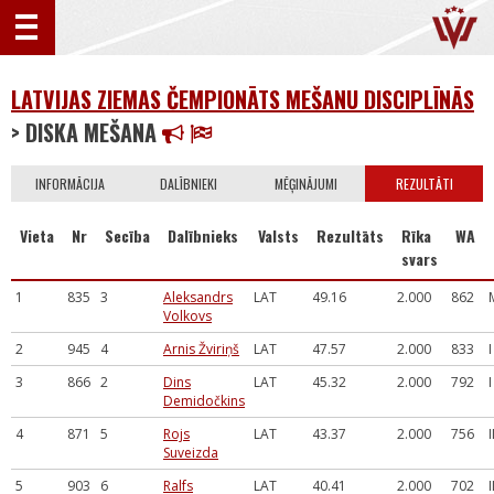
LATVIJAS ZIEMAS ČEMPIONĀTS MEŠANU DISCIPLĪNĀS
> DISKA MEŠANA
INFORMĀCIJA
DALĪBNIEKI
MĒĢINĀJUMI
REZULTĀTI
Vieta
Nr
Secība
Dalībnieks
Valsts
Rezultāts
Rīka
WA
svars
1
835
3
Aleksandrs
LAT
49.16
2.000
862
Volkovs
2
945
4
Arnis Žviriņš
LAT
47.57
2.000
833
I
3
866
2
Dins
LAT
45.32
2.000
792
I
Demidočkins
4
871
5
Rojs
LAT
43.37
2.000
756
I
Suveizda
5
903
6
Ralfs
LAT
40.41
2.000
702
I