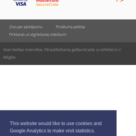
Ziņo par pārkāpumu
Privātuma politika
Pirkšanas un atgriešanas noteikumi
Visas tiesības rezervētas. Pārpublicēšanas gadījumā saite uz athletics.lv ir
obligāta.
This website would like to use cookies and
Google Analytics to make visit statistics.