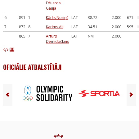
Eduards
Gauja
6
891
1
Kārlis Noriņš
LAT
38.72
2.000
671
I
7
872
8
Karims Ali
LAT
34.51
2.000
595
I
865
7
Artūrs
LAT
NM
2.000
Demidočkins
OFICIĀLIE ATBALSTĪTĀJI