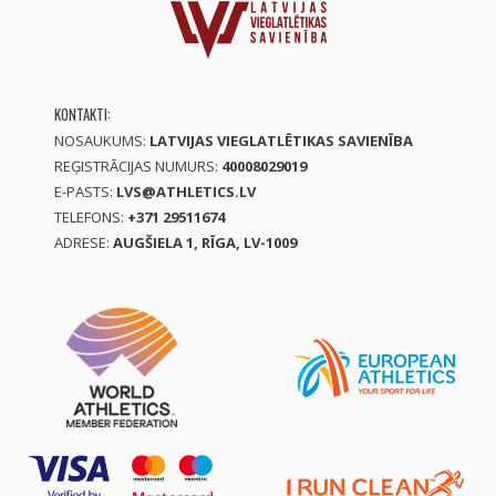
KONTAKTI:
NOSAUKUMS:
LATVIJAS VIEGLATLĒTIKAS SAVIENĪBA
REĢISTRĀCIJAS NUMURS:
40008029019
E-PASTS:
LVS@ATHLETICS.LV
TELEFONS:
+371 29511674
ADRESE:
AUGŠIELA 1, RĪGA, LV-1009