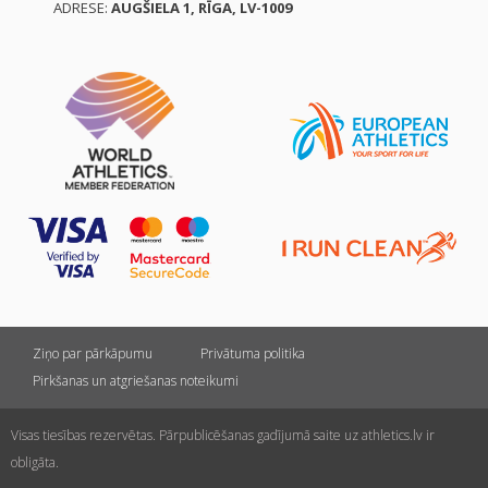
ADRESE:
AUGŠIELA 1, RĪGA, LV-1009
Ziņo par pārkāpumu
Privātuma politika
Pirkšanas un atgriešanas noteikumi
Visas tiesības rezervētas. Pārpublicēšanas gadījumā saite uz athletics.lv ir
obligāta.