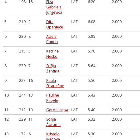
4
198
18
Elza
LAT
6.20
2.000
Gabriela
Jurgevica
5
219
2
Dita
LAT
6.08
2.000
Upeniece
6
230
8
Adele
LAT
5.85
2.000
Čunda
7
215
5
Katrīna
LAT
5.70
2.000
Neško
8
239
7
Sofija
LAT
5.64
2.000
Žentiņa
9
227
16
Paula
LAT
5.50
2.000
Strapcāne
10
244
13
Paulīne
LAT
5.43
2.000
Paegle
11
212
19
Gerda Liepa
LAT
5.40
2.000
12
229
11
Sofija
LAT
5.32
2.000
Ābrama
13
172
6
Kristela
LAT
5.30
2.000
Ivanova