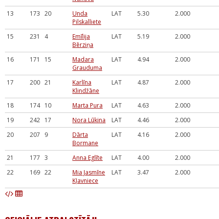
13
173
20
Unda
LAT
5.30
2.000
Pilskalliete
15
231
4
Emīlija
LAT
5.19
2.000
Bērziņa
16
171
15
Madara
LAT
4.94
2.000
Grauduma
17
200
21
Karlīna
LAT
4.87
2.000
Klindžāne
18
174
10
Marta Pura
LAT
4.63
2.000
19
242
17
Nora Lūkina
LAT
4.46
2.000
20
207
9
Dārta
LAT
4.16
2.000
Bormane
21
177
3
Anna Eglīte
LAT
4.00
2.000
22
169
22
Mia Jasmīne
LAT
3.47
2.000
Kļavniece