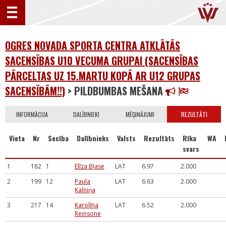
OGRES NOVADA SPORTA CENTRA ATKLĀTĀS
SACENSĪBAS U10 VECUMA GRUPAI (SACENSĪBAS
PĀRCELTAS UZ 15.MARTU KOPĀ AR U12 GRUPAS
SACENSĪBĀM!!)
> PILDBUMBAS MEŠANA
INFORMĀCIJA
DALĪBNIEKI
MĒĢINĀJUMI
REZULTĀTI
Vieta
Nr
Secība
Dalībnieks
Valsts
Rezultāts
Rīka
WA
svars
1
182
1
Elīza Bļase
LAT
6.97
2.000
2
199
12
Paula
LAT
6.63
2.000
Kalniņa
3
217
14
Karolīna
LAT
6.52
2.000
Reinsone