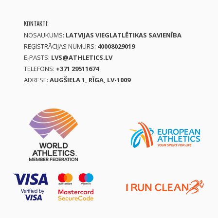
KONTAKTI:
NOSAUKUMS:
LATVIJAS VIEGLATLĒTIKAS SAVIENĪBA
REĢISTRĀCIJAS NUMURS:
40008029019
E-PASTS:
LVS@ATHLETICS.LV
TELEFONS:
+371 29511674
ADRESE:
AUGŠIELA 1, RĪGA, LV-1009