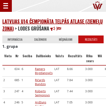
LATVIJAS U14 ČEMPIONĀTA TELPĀS ATLASE (ZIEMEĻU
ZONA)
> LODES GRŪŠANA
INFORMĀCIJA
DALĪBNIEKI
MĒĢINĀJUMI
REZULTĀTI
1. grupa
Vieta
Nr
Secība
Dalībnieks
Valsts
Rezultāts
Rīka
WA
svars
1
634
6
Rainers
LAT
8.66
3.000
I
Bogdanovičs
2
685
1
Ričards
LAT
7.84
3.000
Bundzis
3
247
4
Roberts
LAT
7.44
3.000
Semjonovs
4
246
5
Ardžuns
LAT
7.05
3.000