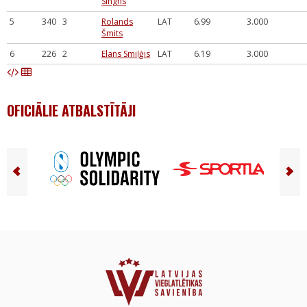
Singhs
5
340
3
Rolands
LAT
6.99
3.000
Šmits
6
226
2
Elans Smiļģis
LAT
6.19
3.000
OFICIĀLIE ATBALSTĪTĀJI