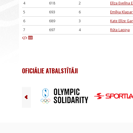
4
618
2
Elīza Evelīna 
5
693
6
Emīlija Klapa
6
689
3
Kate Elīze Ga
7
697
4
Rūta Lapiņa
OFICIĀLIE ATBALSTĪTĀJI