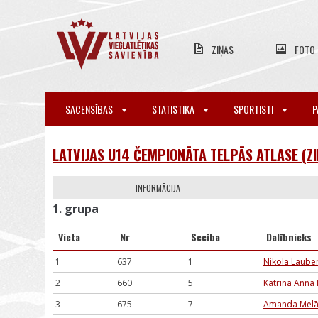
ZIŅAS
FOTO
SACENSĪBAS
STATISTIKA
SPORTISTI
P
LATVIJAS U14 ČEMPIONĀTA TELPĀS ATLASE (Z
INFORMĀCIJA
1. grupa
Vieta
Nr
Secība
Dalībnieks
1
637
1
Nikola Laube
2
660
5
Katrīna Anna 
3
675
7
Amanda Melān