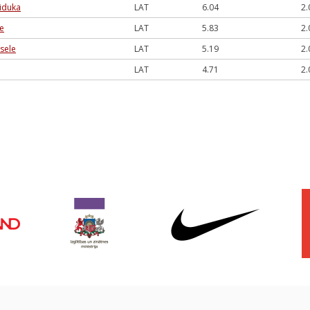
Eiduka
LAT
6.04
2.
re
LAT
5.83
2.
rsele
LAT
5.19
2.
LAT
4.71
2.