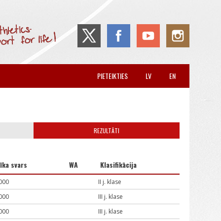
PIETEIKTIES
LV
EN
REZULTĀTI
īka svars
WA
Klasifikācija
000
II j. klase
000
III j. klase
000
III j. klase