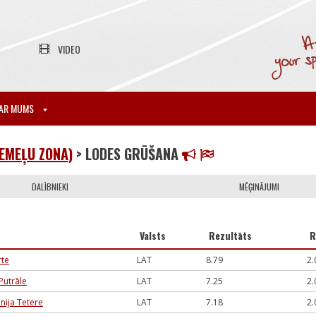
VIDEO
AR MUMS
IEMEĻU ZONA)
> LODES GRŪŠANA
DALĪBNIEKI
MĒĢINĀJUMI
Valsts
Rezultāts
R
rte
LAT
8.79
2.
Putrāle
LAT
7.25
2.
ija Tetere
LAT
7.18
2.