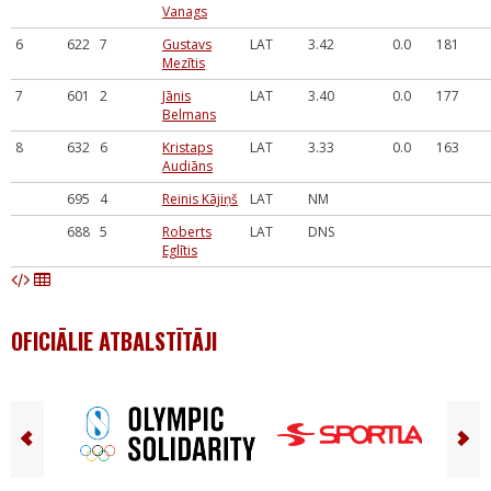
Vanags
6
622
7
Gustavs
LAT
3.42
0.0
181
Mezītis
7
601
2
Jānis
LAT
3.40
0.0
177
Belmans
8
632
6
Kristaps
LAT
3.33
0.0
163
Audiāns
695
4
Reinis Kājiņš
LAT
NM
688
5
Roberts
LAT
DNS
Eglītis
OFICIĀLIE ATBALSTĪTĀJI