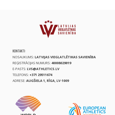
KONTAKTI:
NOSAUKUMS:
LATVIJAS VIEGLATLĒTIKAS SAVIENĪBA
REĢISTRĀCIJAS NUMURS:
40008029019
E-PASTS:
LVS@ATHLETICS.LV
TELEFONS:
+371 29511674
ADRESE:
AUGŠIELA 1, RĪGA, LV-1009