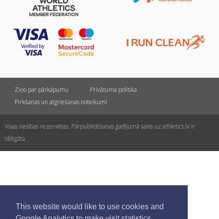
Ziņo par pārkāpumu
Privātuma politika
Pirkšanas un atgriešanas noteikumi
Visas tiesības rezervētas. Pārpublicēšanas gadījumā saite uz athletics.lv ir
obligāta.
This website would like to use cookies and
Google Analytics to make visit statistics.