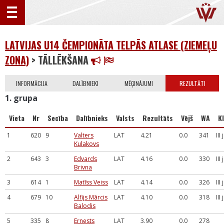
LATVIJAS U14 ČEMPIONĀTA TELPĀS ATLASE (ZIEMEĻU
ZONA)
> TĀLLĒKŠANA
INFORMĀCIJA
DALĪBNIEKI
MĒĢINĀJUMI
REZULTĀTI
1. grupa
Vieta
Nr
Secība
Dalībnieks
Valsts
Rezultāts
Vējš
WA
Kl
1
620
9
Valters
LAT
4.21
0.0
341
III
Kulakovs
2
643
3
Edvards
LAT
4.16
0.0
330
III
Brivna
3
614
1
Matīss Veiss
LAT
4.14
0.0
326
III
4
679
10
Alfijs Mārcis
LAT
4.10
0.0
318
III
Balodis
5
335
8
Ernests
LAT
3.90
0.0
278