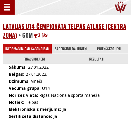
LATVIJAS U14 ČEMPIONĀTA TELPĀS ATLASE (CENTRA
ZONA)
> 60M
INFORMĀCIJA PAR SACENSĪBĀM
SACENSĪBU DALĪBNIEKI
PRIEKŠSKRĒJIENI
FINĀLSKRĒJIENI
REZULTĀTI
Sākums:
27.01.2022.
Beigas:
27.01.2022.
Dzimums:
Vīrieši
Vecuma grupa:
U14
Norises vieta:
Rīgas Nacionālā sporta manēža
Notiek:
Telpās
Elektroniskais mērījums:
Jā
Sertificēta distance:
Jā