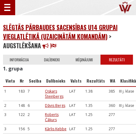
SLĒGTĀS PĀRBAUDES SACENSĪBAS U14 GRUPAI
VIEGLATLĒTIKĀ (UZAICINĀTĀM KOMANDĀM)
>
AUGSTLĒKŠANA
INFORMĀCIJA
DALĪBNIEKI
MĒĢINĀJUMI
REZULTĀTI
1. grupa
Vieta
Nr
Secība
Dalībnieks
Valsts
Rezultāts
WA
Klasifikā
1
183
7
Oskars
LAT
1.38
385
III j. klase
Šteinbergs
2
148
6
Dāvis Bergs
LAT
1.35
360
III j. klase
3
122
2
Roberts
LAT
1.25
277
Čākurs
3
156
5
Kārlis Kebbe
LAT
1.25
277