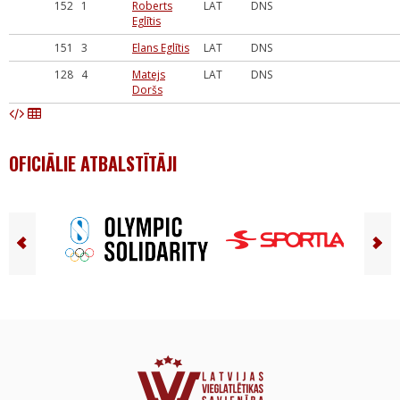
152
1
Roberts
LAT
DNS
Eglītis
151
3
Elans Eglītis
LAT
DNS
128
4
Matejs
LAT
DNS
Doršs
OFICIĀLIE ATBALSTĪTĀJI