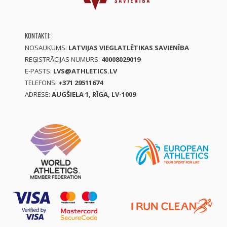
KONTAKTI:
NOSAUKUMS:
LATVIJAS VIEGLATLĒTIKAS SAVIENĪBA
REĢISTRĀCIJAS NUMURS:
40008029019
E-PASTS:
LVS@ATHLETICS.LV
TELEFONS:
+371 29511674
ADRESE:
AUGŠIELA 1, RĪGA, LV-1009