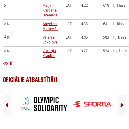
5
Maija
LAT
4.22
618
I j. klase
Kristiāna
Biteniece
Ā.K.
Angelina
LAT
4.33
641
I j. klase
Minkeviča
Ā.K.
Valērija
LAT
4.05
583
II j. klase
Sokolova
Ā.K.
Viktorija
LAT
3.77
524
III j. klase
Kraukle
OFICIĀLIE ATBALSTĪTĀJI