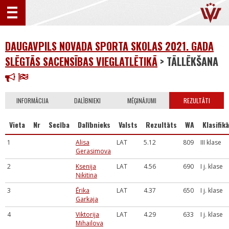
DAUGAVPILS NOVADA SPORTA SKOLAS 2021. GADA
SLĒGTĀS SACENSĪBAS VIEGLATLĒTIKĀ
> TĀLLĒKŠANA
INFORMĀCIJA
DALĪBNIEKI
MĒĢINĀJUMI
REZULTĀTI
Vieta
Nr
Secība
Dalībnieks
Valsts
Rezultāts
WA
Klasifikā
1
Alisa
LAT
5.12
809
III klase
Gerasimova
2
Ksenija
LAT
4.56
690
I j. klase
Ņikitina
3
Ērika
LAT
4.37
650
I j. klase
Garkaja
4
Viktorija
LAT
4.29
633
I j. klase
Mihailova