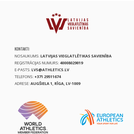
KONTAKTI:
NOSAUKUMS:
LATVIJAS VIEGLATLĒTIKAS SAVIENĪBA
REĢISTRĀCIJAS NUMURS:
40008029019
E-PASTS:
LVS@ATHLETICS.LV
TELEFONS:
+371 29511674
ADRESE:
AUGŠIELA 1, RĪGA, LV-1009