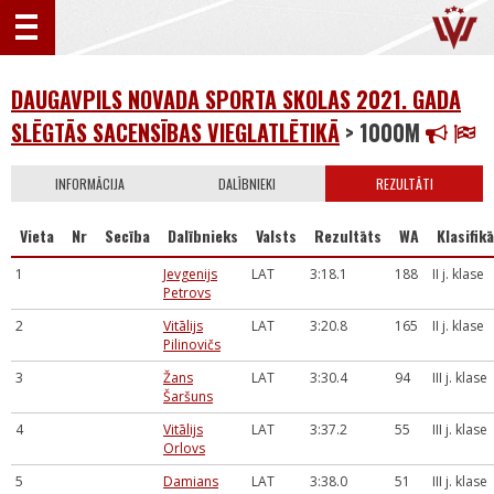
DAUGAVPILS NOVADA SPORTA SKOLAS 2021. GADA
SLĒGTĀS SACENSĪBAS VIEGLATLĒTIKĀ
> 1000M
INFORMĀCIJA
DALĪBNIEKI
REZULTĀTI
Vieta
Nr
Secība
Dalībnieks
Valsts
Rezultāts
WA
Klasifikā
1
Jevgenijs
LAT
3:18.1
188
II j. klase
Petrovs
2
Vitālijs
LAT
3:20.8
165
II j. klase
Pilinovičs
3
Žans
LAT
3:30.4
94
III j. klase
Šaršuns
4
Vitālijs
LAT
3:37.2
55
III j. klase
Orlovs
5
Damians
LAT
3:38.0
51
III j. klase