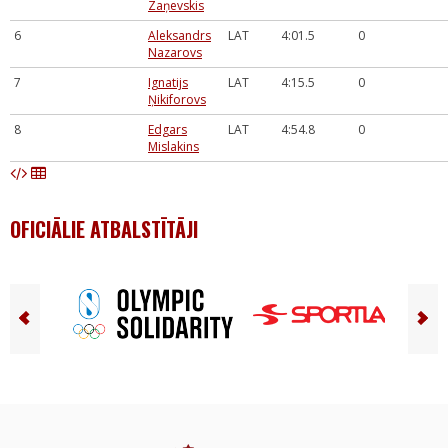
Zaņevskis
6
Aleksandrs
LAT
4:01.5
0
Nazarovs
7
Ignatijs
LAT
4:15.5
0
Ņikiforovs
8
Edgars
LAT
4:54.8
0
Mislakins
OFICIĀLIE ATBALSTĪTĀJI