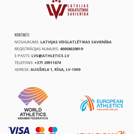
KONTAKTI:
NOSAUKUMS:
LATVIJAS VIEGLATLĒTIKAS SAVIENĪBA
REĢISTRĀCIJAS NUMURS:
40008029019
E-PASTS:
LVS@ATHLETICS.LV
TELEFONS:
+371 29511674
ADRESE:
AUGŠIELA 1, RĪGA, LV-1009