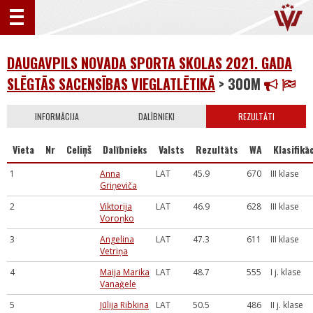
DAUGAVPILS NOVADA SPORTA SKOLAS 2021. GADA
SLĒGTĀS SACENSĪBAS VIEGLATLĒTIKĀ
> 300M
INFORMĀCIJA
DALĪBNIEKI
REZULTĀTI
Vieta
Nr
Celiņš
Dalībnieks
Valsts
Rezultāts
WA
Klasifikāc
1
Anna
LAT
45.9
670
III klase
Griņeviča
2
Viktorija
LAT
46.9
628
III klase
Voroņko
3
Angelina
LAT
47.3
611
III klase
Vetriņa
4
Maija Marika
LAT
48.7
555
I j. klase
Vanaģele
5
Jūlija Ribkina
LAT
50.5
486
II j. klase