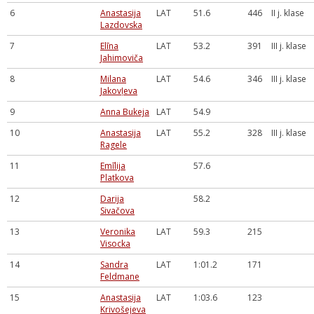
6
Anastasija
LAT
51.6
446
II j. klase
Lazdovska
7
Elīna
LAT
53.2
391
III j. klase
Jahimoviča
8
Milana
LAT
54.6
346
III j. klase
Jakovļeva
9
Anna Bukeja
LAT
54.9
10
Anastasija
LAT
55.2
328
III j. klase
Ragele
11
Emīlija
57.6
Platkova
12
Darija
58.2
Sivačova
13
Veronika
LAT
59.3
215
Visocka
14
Sandra
LAT
1:01.2
171
Feldmane
15
Anastasija
LAT
1:03.6
123
Krivošejeva