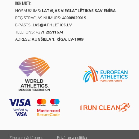
KONTAKTI:
NOSAUKUMS:
LATVIJAS VIEGLATLĒTIKAS SAVIENĪBA
REĢISTRĀCIJAS NUMURS:
40008029019
E-PASTS:
LVS@ATHLETICS.LV
TELEFONS:
+371 29511674
ADRESE:
AUGŠIELA 1, RĪGA, LV-1009
Ziņo par pārkāpumu
Privātuma politika