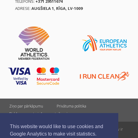
TELEFONS:
+371 29511674
ADRESE:
AUGŠIELA 1, RĪGA, LV-1009
Ziņo par pārkāpumu
Privātuma politika
Pirkšanas un atgriešanas noteikumi
This website would like to use cookies and
Visas tiesības rezervētas. Pārpublicēšanas gadījumā saite uz athletics.lv ir
Google Analytics to make visit statistics.
obligāta.