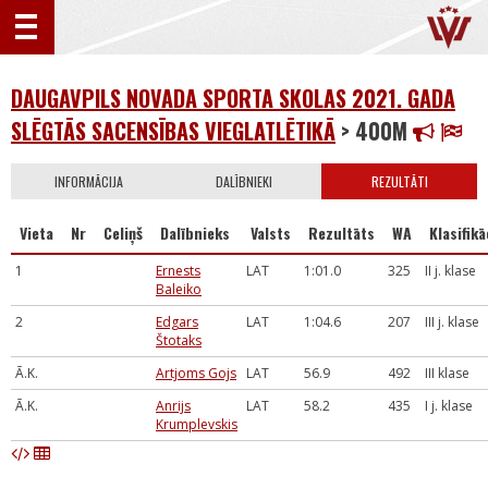
DAUGAVPILS NOVADA SPORTA SKOLAS 2021. GADA
SLĒGTĀS SACENSĪBAS VIEGLATLĒTIKĀ
> 400M
INFORMĀCIJA
DALĪBNIEKI
REZULTĀTI
Vieta
Nr
Celiņš
Dalībnieks
Valsts
Rezultāts
WA
Klasifikā
1
Ernests
LAT
1:01.0
325
II j. klase
Baleiko
2
Edgars
LAT
1:04.6
207
III j. klase
Štotaks
Ā.K.
Artjoms Gojs
LAT
56.9
492
III klase
Ā.K.
Anrijs
LAT
58.2
435
I j. klase
Krumplevskis