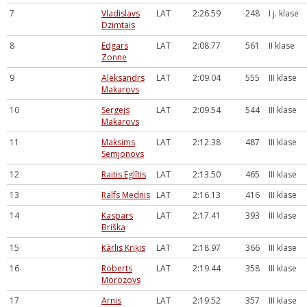
7
Vladislavs
LAT
2:26.59
248
I j. klase
Dzimtais
8
Edgars
LAT
2:08.77
561
II klase
Zonne
9
Aleksandrs
LAT
2:09.04
555
III klase
Makarovs
10
Sergejs
LAT
2:09.54
544
III klase
Makarovs
11
Maksims
LAT
2:12.38
487
III klase
Semjonovs
12
Raitis Eglītis
LAT
2:13.50
465
III klase
13
Ralfs Mednis
LAT
2:16.13
416
III klase
14
Kaspars
LAT
2:17.41
393
III klase
Briška
15
Kārlis Kriķis
LAT
2:18.97
366
III klase
16
Roberts
LAT
2:19.44
358
III klase
Morozovs
17
Arnis
LAT
2:19.52
357
III klase