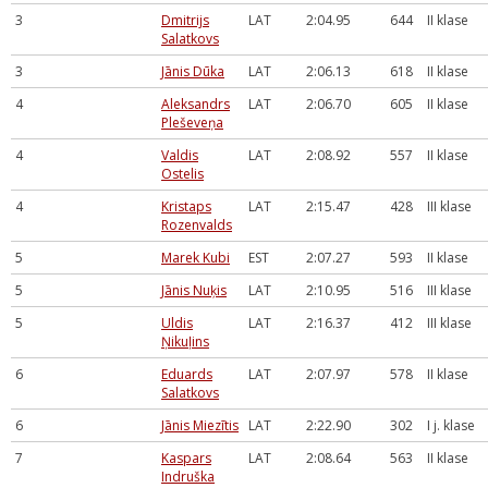
3
Dmitrijs
LAT
2:04.95
644
II klase
Salatkovs
3
Jānis Dūka
LAT
2:06.13
618
II klase
4
Aleksandrs
LAT
2:06.70
605
II klase
Pleševeņa
4
Valdis
LAT
2:08.92
557
II klase
Ostelis
4
Kristaps
LAT
2:15.47
428
III klase
Rozenvalds
5
Marek Kubi
EST
2:07.27
593
II klase
5
Jānis Nuķis
LAT
2:10.95
516
III klase
5
Uldis
LAT
2:16.37
412
III klase
Ņikuļins
6
Eduards
LAT
2:07.97
578
II klase
Salatkovs
6
Jānis Miezītis
LAT
2:22.90
302
I j. klase
7
Kaspars
LAT
2:08.64
563
II klase
Indruška