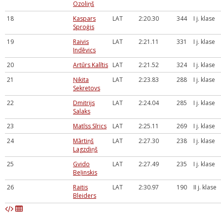
Ozoliņš
18
Kaspars
LAT
2:20.30
344
I j. klase
Sproģis
19
Raivis
LAT
2:21.11
331
I j. klase
Indēvics
20
Artūrs Kalītis
LAT
2:21.52
324
I j. klase
21
Ņikita
LAT
2:23.83
288
I j. klase
Sekretovs
22
Dmitrijs
LAT
2:24.04
285
I j. klase
Salaks
23
Matīss Sīrics
LAT
2:25.11
269
I j. klase
24
Mārtiņš
LAT
2:27.30
238
I j. klase
Lagzdiņš
25
Gvido
LAT
2:27.49
235
I j. klase
Beļinskis
26
Raitis
LAT
2:30.97
190
II j. klase
Bleiders