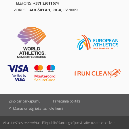
TELEFONS:
+371 29511674
ADRESE:
AUGŠIELA 1, RĪGA, LV-1009
Ziņo par pārkāpumu
Privātuma politika
Pirkšanas un atgriešanas noteikumi
Visas tiesības rezervētas. Pārpublicēšanas gadījumā saite uz athletics.lv ir