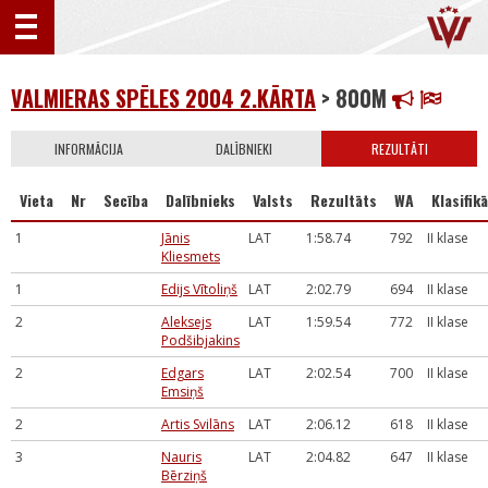
VALMIERAS SPĒLES 2004 2.KĀRTA
> 800M
INFORMĀCIJA
DALĪBNIEKI
REZULTĀTI
Vieta
Nr
Secība
Dalībnieks
Valsts
Rezultāts
WA
Klasifikā
1
Jānis
LAT
1:58.74
792
II klase
Kliesmets
1
Edijs Vītoliņš
LAT
2:02.79
694
II klase
2
Aleksejs
LAT
1:59.54
772
II klase
Podšibjakins
2
Edgars
LAT
2:02.54
700
II klase
Emsiņš
2
Artis Svilāns
LAT
2:06.12
618
II klase
3
Nauris
LAT
2:04.82
647
II klase
Bērziņš