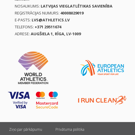
NOSAUKUMS:
LATVIJAS VIEGLATLĒTIKAS SAVIENĪBA
REĢISTRĀCIJAS NUMURS:
40008029019
E-PASTS:
LVS@ATHLETICS.LV
TELEFONS:
+371 29511674
ADRESE:
AUGŠIELA 1, RĪGA, LV-1009
Ziņo par pārkāpumu
Privātuma politika