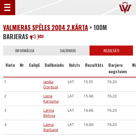
VALMIERAS SPĒLES 2004 2.KĀRTA
> 100M
BARJERAS
INFORMĀCIJA
DALĪBNIEKI
REZULTĀTI
Vieta
Nr
Celiņš
Dalībnieks
Valsts
Rezultāts
Barjeru
W
augstums
1
Janika
LAT
15.01
76.20
Dzeguze
2
Liene
LAT
15.66
76.20
Karsuma
3
Larina
LAT
16.66
76.20
Belova
4
Laima
LAT
16.89
76.20
Barbane