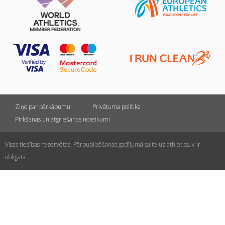
Ziņo par pārkāpumu
Privātuma politika
Pirkšanas un atgriešanas noteikumi
Visas tiesības rezervētas. Pārpublicēšanas gadījumā saite uz athletics.lv ir
obligāta.