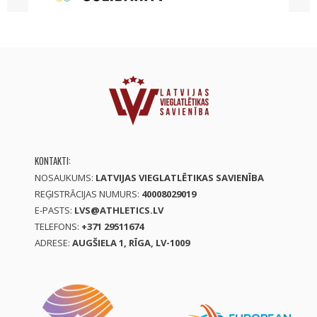
KONTAKTI:
NOSAUKUMS:
LATVIJAS VIEGLATLĒTIKAS SAVIENĪBA
REĢISTRĀCIJAS NUMURS:
40008029019
E-PASTS:
LVS@ATHLETICS.LV
TELEFONS:
+371 29511674
ADRESE:
AUGŠIELA 1, RĪGA, LV-1009