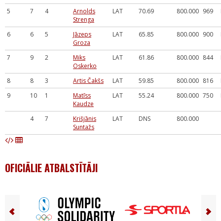
5
7
4
Arnolds
LAT
70.69
800.000
969
Strenga
6
6
5
Jāzeps
LAT
65.85
800.000
900
Groza
7
9
2
Miks
LAT
61.86
800.000
844
Oskerko
8
8
3
Artis Čakšs
LAT
59.85
800.000
816
9
10
1
Matīss
LAT
55.24
800.000
750
Kaudze
4
7
Krišjānis
LAT
DNS
800.000
Suntažs
OFICIĀLIE ATBALSTĪTĀJI