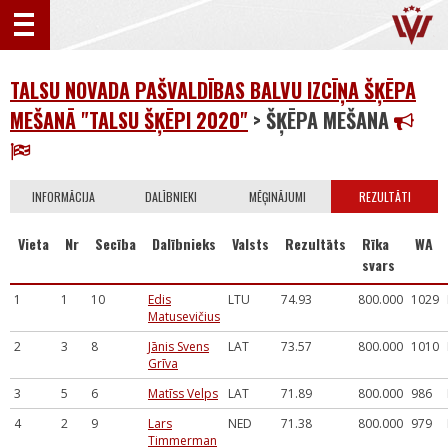
TALSU NOVADA PAŠVALDĪBAS BALVU IZCĪŅA ŠĶĒPA
MEŠANĀ "TALSU ŠĶĒPI 2020"
> ŠĶĒPA MEŠANA
INFORMĀCIJA
DALĪBNIEKI
MĒĢINĀJUMI
REZULTĀTI
Vieta
Nr
Secība
Dalībnieks
Valsts
Rezultāts
Rīka
WA
svars
1
1
10
Edis
LTU
74.93
800.000
1029
Matusevičius
2
3
8
Jānis Svens
LAT
73.57
800.000
1010
Grīva
3
5
6
Matīss Velps
LAT
71.89
800.000
986
4
2
9
Lars
NED
71.38
800.000
979
Timmerman