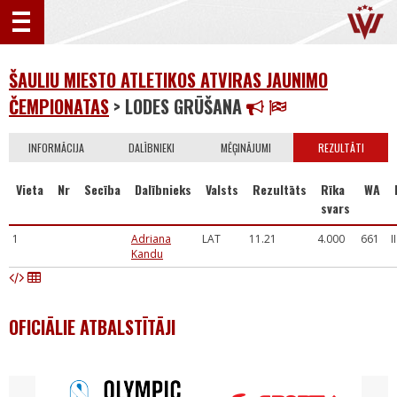
ŠAULIU MIESTO ATLETIKOS ATVIRAS JAUNIMO
ČEMPIONATAS
> LODES GRŪŠANA
INFORMĀCIJA
DALĪBNIEKI
MĒĢINĀJUMI
REZULTĀTI
Vieta
Nr
Secība
Dalībnieks
Valsts
Rezultāts
Rīka
WA
svars
1
Adriana
LAT
11.21
4.000
661
I
Kandu
OFICIĀLIE ATBALSTĪTĀJI