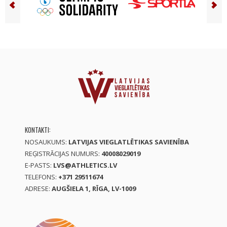
KONTAKTI:
NOSAUKUMS:
LATVIJAS VIEGLATLĒTIKAS SAVIENĪBA
REĢISTRĀCIJAS NUMURS:
40008029019
E-PASTS:
LVS@ATHLETICS.LV
TELEFONS:
+371 29511674
ADRESE:
AUGŠIELA 1, RĪGA, LV-1009