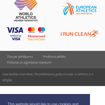
Ziņo par pārkāpumu
Privātuma politika
Pirkšanas un atgriešanas noteikumi
Visas tiesības rezervētas. Pārpublicēšanas gadījumā saite uz athletics.lv ir
obligāta.
This website would like to use cookies and