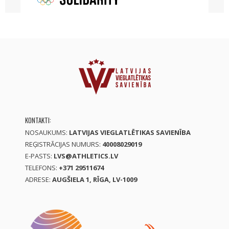
KONTAKTI:
NOSAUKUMS:
LATVIJAS VIEGLATLĒTIKAS SAVIENĪBA
REĢISTRĀCIJAS NUMURS:
40008029019
E-PASTS:
LVS@ATHLETICS.LV
TELEFONS:
+371 29511674
ADRESE:
AUGŠIELA 1, RĪGA, LV-1009