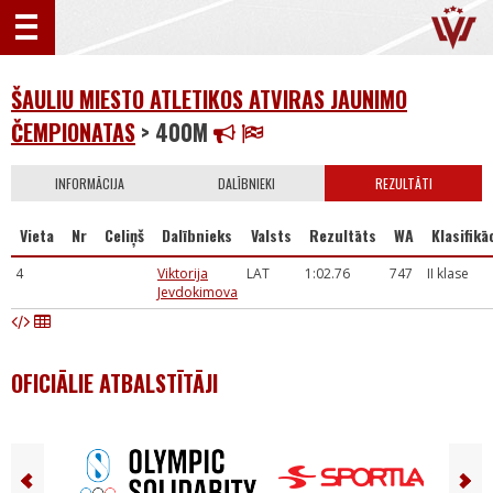
ŠAULIU MIESTO ATLETIKOS ATVIRAS JAUNIMO
ČEMPIONATAS
> 400M
INFORMĀCIJA
DALĪBNIEKI
REZULTĀTI
Vieta
Nr
Celiņš
Dalībnieks
Valsts
Rezultāts
WA
Klasifikā
4
Viktorija
LAT
1:02.76
747
II klase
Jevdokimova
OFICIĀLIE ATBALSTĪTĀJI