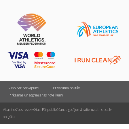
Ziņo par pārkāpumu
Privātuma politika
Pirkšanas un atgriešanas noteikumi
Visas tiesības rezervētas. Pārpublicēšanas gadījumā saite uz athletics.lv ir
obligāta.