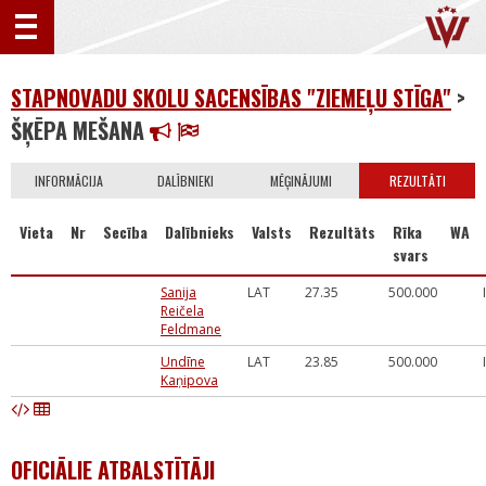
STAPNOVADU SKOLU SACENSĪBAS "ZIEMEĻU STĪGA"
>
ŠĶĒPA MEŠANA
INFORMĀCIJA
DALĪBNIEKI
MĒĢINĀJUMI
REZULTĀTI
Vieta
Nr
Secība
Dalībnieks
Valsts
Rezultāts
Rīka
WA
svars
Sanija
LAT
27.35
500.000
Reičela
Feldmane
Undīne
LAT
23.85
500.000
Kaņipova
OFICIĀLIE ATBALSTĪTĀJI