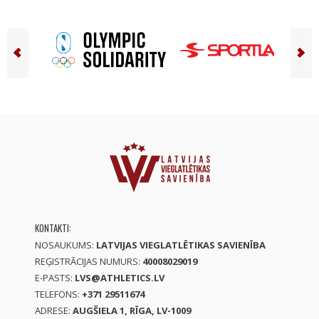
KONTAKTI:
NOSAUKUMS:
LATVIJAS VIEGLATLĒTIKAS SAVIENĪBA
REĢISTRĀCIJAS NUMURS:
40008029019
E-PASTS:
LVS@ATHLETICS.LV
TELEFONS:
+371 29511674
ADRESE:
AUGŠIELA 1, RĪGA, LV-1009