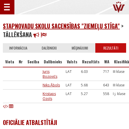
STAPNOVADU SKOLU SACENSĪBAS "ZIEMEĻU STĪGA"
>
TĀLLĒKŠANA
INFORMĀCIJA
DALĪBNIEKI
MĒĢINĀJUMI
REZULTĀTI
Vieta
Nr
Secība
Dalībnieks
Valsts
Rezultāts
WA
Klasifikā
Juris
LAT
6.03
717
III klase
Bozovičs
Niks Ābols
LAT
5.68
643
III klase
Kristaps
LAT
5.27
558
I j. klase
Ozols
OFICIĀLIE ATBALSTĪTĀJI