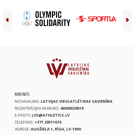
KONTAKTI:
NOSAUKUMS:
LATVIJAS VIEGLATLĒTIKAS SAVIENĪBA
REĢISTRĀCIJAS NUMURS:
40008029019
E-PASTS:
LVS@ATHLETICS.LV
TELEFONS:
+371 29511674
ADRESE:
AUGŠIELA 1, RĪGA, LV-1009