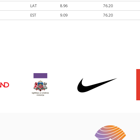
LAT
8.96
76.20
EST
9.09
76.20