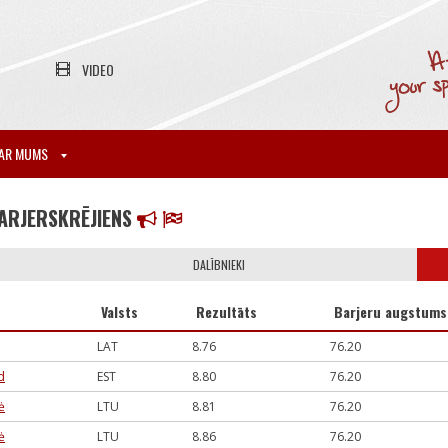
VIDEO
AR MUMS
ARJERSKRĒJIENS
DALĪBNIEKI
Valsts
Rezultāts
Barjeru augstums
LAT
8.76
76.20
d
EST
8.80
76.20
ė
LTU
8.81
76.20
ė
LTU
8.86
76.20