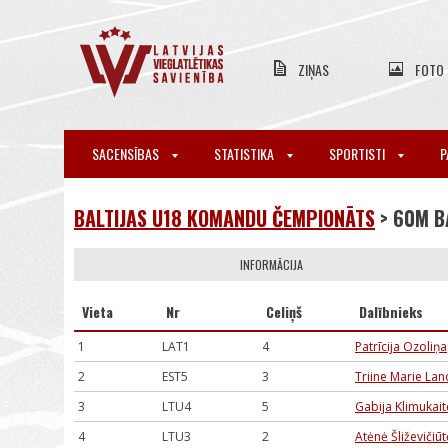
ZIŅAS
FOTO
SACENSĪBAS
STATISTIKA
SPORTISTI
P
BALTIJAS U18 KOMANDU ČEMPIONĀTS
> 60M B
INFORMĀCIJA
Vieta
Nr
Celiņš
Dalībnieks
1
LAT1
4
Patrīcija Ozoliņa
2
EST5
3
Triine Marie Lan
3
LTU4
5
Gabija Klimukait
4
LTU3
2
Atėnė Šliževičiūt