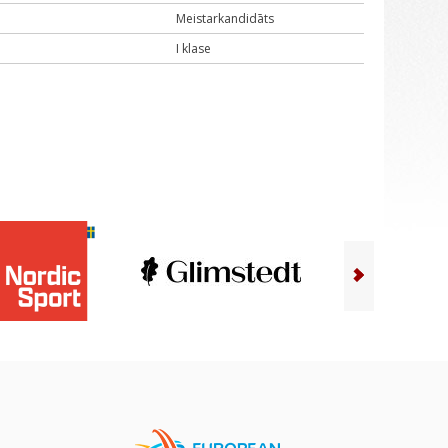
Meistarkandidāts
I klase