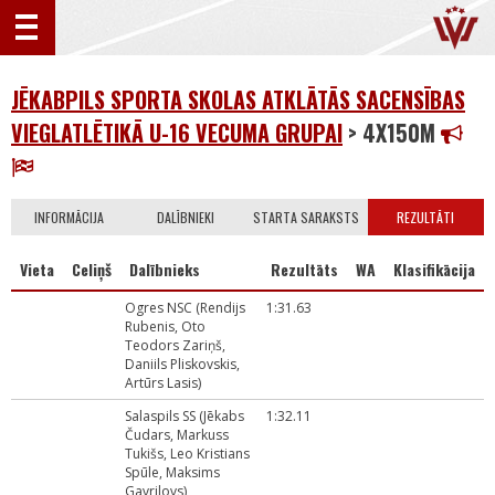
JĒKABPILS SPORTA SKOLAS ATKLĀTĀS SACENSĪBAS
VIEGLATLĒTIKĀ U-16 VECUMA GRUPAI
> 4X150M
INFORMĀCIJA
DALĪBNIEKI
STARTA SARAKSTS
REZULTĀTI
Vieta
Celiņš
Dalībnieks
Rezultāts
WA
Klasifikācija
Ogres NSC (Rendijs
1:31.63
Rubenis, Oto
Teodors Zariņš,
Daniils Pliskovskis,
Artūrs Lasis)
Salaspils SS (Jēkabs
1:32.11
Čudars, Markuss
Tukišs, Leo Kristians
Spūle, Maksims
Gavrilovs)