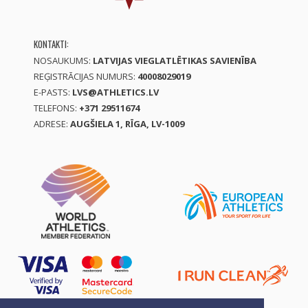
KONTAKTI:
NOSAUKUMS:
LATVIJAS VIEGLATLĒTIKAS SAVIENĪBA
REĢISTRĀCIJAS NUMURS:
40008029019
E-PASTS:
LVS@ATHLETICS.LV
TELEFONS:
+371 29511674
ADRESE:
AUGŠIELA 1, RĪGA, LV-1009