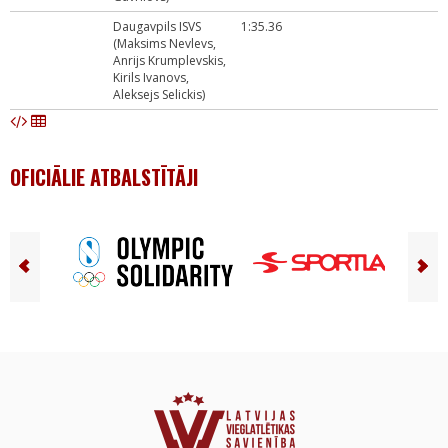
Daugavpils ISVS
1:35.36
(Maksims Nevlevs,
Anrijs Krumplevskis,
Kirils Ivanovs,
Aleksejs Selickis)
OFICIĀLIE ATBALSTĪTĀJI