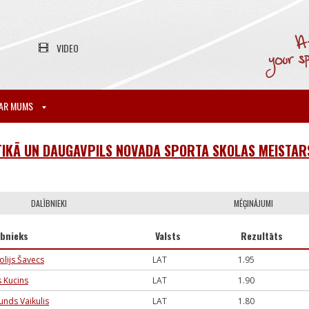
VIDEO
AR MUMS
TIKĀ UN DAUGAVPILS NOVADA SPORTA SKOLAS MEISTAR
DALĪBNIEKI
MĒĢINĀJUMI
ībnieks
Valsts
Rezultāts
olijs Šavecs
LAT
1.95
s Kucins
LAT
1.90
nds Vaikulis
LAT
1.80