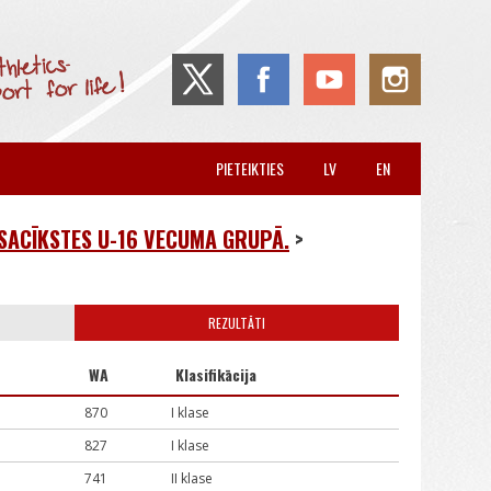
PIETEIKTIES
LV
EN
SACĪKSTES U-16 VECUMA GRUPĀ.
>
REZULTĀTI
WA
Klasifikācija
870
I klase
827
I klase
741
II klase