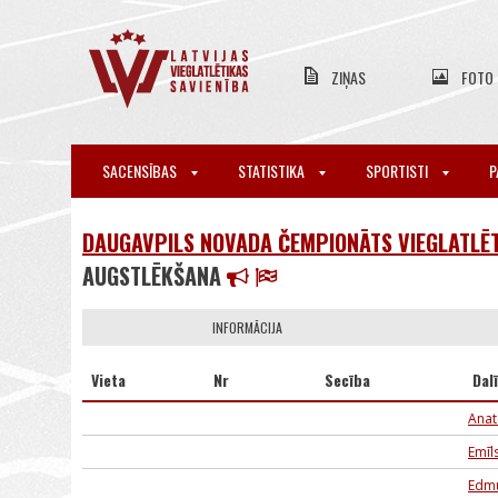
ZIŅAS
FOTO
SACENSĪBAS
STATISTIKA
SPORTISTI
P
DAUGAVPILS NOVADA ČEMPIONĀTS VIEGLATLĒ
AUGSTLĒKŠANA
INFORMĀCIJA
Vieta
Nr
Secība
Dal
Anat
Emīl
Edmu