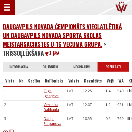
DAUGAVPILS NOVADA ČEMPIONĀTS VIEGLATLĒTIKĀ
UN DAUGAVPILS NOVADA SPORTA SKOLAS
MEISTARSACĪKSTES U-16 VECUMA GRUPĀ.
>
TRĪSSOĻLĒKŠANA
INFORMĀCIJA
DALĪBNIEKI
MĒĢINĀJUMI
REZULTĀTI
Vieta
Nr
Secība
Dalībnieks
Valsts
Rezultāts
Vējš
WA
Kl
1
Olga
LAT
12.25
1.4
940
I k
Ignatjeva
2
Veronika
LAT
12.07
1.2
921
I k
Baltkaula
3
Darija
LAT
10.55
0.2
769
III
Stepanova