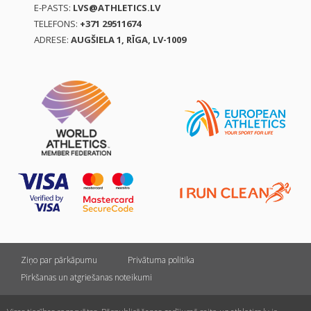
E-PASTS:
LVS@ATHLETICS.LV
TELEFONS:
+371 29511674
ADRESE:
AUGŠIELA 1, RĪGA, LV-1009
Ziņo par pārkāpumu
Privātuma politika
Pirkšanas un atgriešanas noteikumi