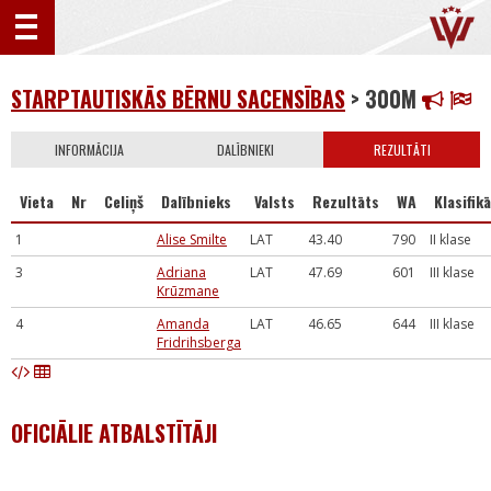
STARPTAUTISKĀS BĒRNU SACENSĪBAS
> 300M
INFORMĀCIJA
DALĪBNIEKI
REZULTĀTI
Vieta
Nr
Celiņš
Dalībnieks
Valsts
Rezultāts
WA
Klasifikā
1
Alise Smilte
LAT
43.40
790
II klase
3
Adriana
LAT
47.69
601
III klase
Krūzmane
4
Amanda
LAT
46.65
644
III klase
Fridrihsberga
OFICIĀLIE ATBALSTĪTĀJI