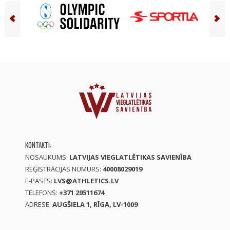
KONTAKTI:
NOSAUKUMS:
LATVIJAS VIEGLATLĒTIKAS SAVIENĪBA
REĢISTRĀCIJAS NUMURS:
40008029019
E-PASTS:
LVS@ATHLETICS.LV
TELEFONS:
+371 29511674
ADRESE:
AUGŠIELA 1, RĪGA, LV-1009