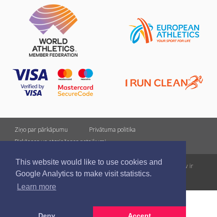
Ziņo par pārkāpumu
Privātuma politika
Pirkšanas un atgriešanas noteikumi
This website would like to use cookies and
Visas tiesības rezervētas. Pārpublicēšanas gadījumā saite uz athletics.lv ir
Google Analytics to make visit statistics.
obligāta.
Learn more
Deny
Accept