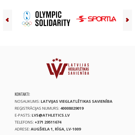
KONTAKTI:
NOSAUKUMS:
LATVIJAS VIEGLATLĒTIKAS SAVIENĪBA
REĢISTRĀCIJAS NUMURS:
40008029019
E-PASTS:
LVS@ATHLETICS.LV
TELEFONS:
+371 29511674
ADRESE:
AUGŠIELA 1, RĪGA, LV-1009