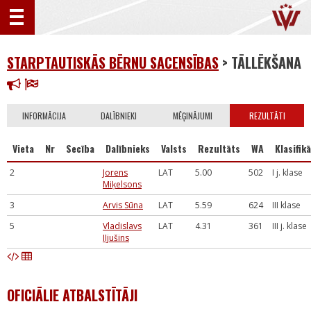
STARPTAUTISKĀS BĒRNU SACENSĪBAS
> TĀLLĒKŠANA
INFORMĀCIJA
DALĪBNIEKI
MĒĢINĀJUMI
REZULTĀTI
Vieta
Nr
Secība
Dalībnieks
Valsts
Rezultāts
WA
Klasifikā
2
Jorens
LAT
5.00
502
I j. klase
Miķelsons
3
Arvis Sūna
LAT
5.59
624
III klase
5
Vladislavs
LAT
4.31
361
III j. klase
Iļjušins
OFICIĀLIE ATBALSTĪTĀJI