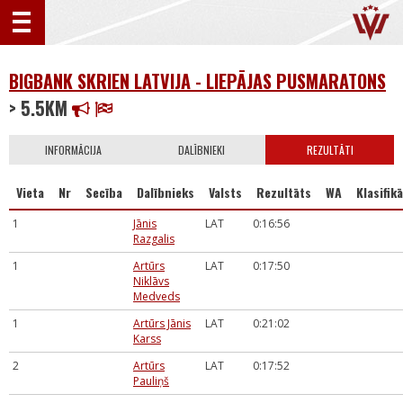
BIGBANK SKRIEN LATVIJA - LIEPĀJAS PUSMARATONS
> 5.5KM
INFORMĀCIJA
DALĪBNIEKI
REZULTĀTI
Vieta
Nr
Secība
Dalībnieks
Valsts
Rezultāts
WA
Klasifikā
1
Jānis
LAT
0:16:56
Razgalis
1
Artūrs
LAT
0:17:50
Niklāvs
Medveds
1
Artūrs Jānis
LAT
0:21:02
Karss
2
Artūrs
LAT
0:17:52
Pauliņš