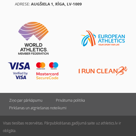
ADRESE:
AUGŠIELA 1, RĪGA, LV-1009
Ziņo par pārkāpumu
Privātuma politika
Pirkšanas un atgriešanas noteikumi
Visas tiesības rezervētas. Pārpublicēšanas gadījumā saite uz athletics.lv ir
obligāta.