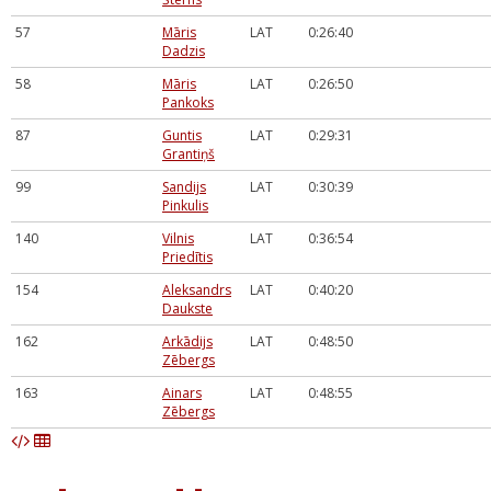
57
Māris
LAT
0:26:40
Dadzis
58
Māris
LAT
0:26:50
Pankoks
87
Guntis
LAT
0:29:31
Grantiņš
99
Sandijs
LAT
0:30:39
Pinkulis
140
Vilnis
LAT
0:36:54
Priedītis
154
Aleksandrs
LAT
0:40:20
Daukste
162
Arkādijs
LAT
0:48:50
Zēbergs
163
Ainars
LAT
0:48:55
Zēbergs