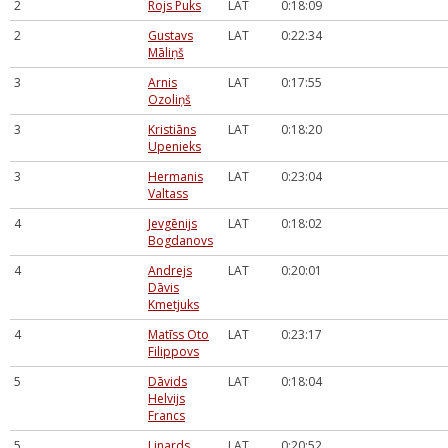
2
Rojs Puks
LAT
0:18:09
2
Gustavs
LAT
0:22:34
Māliņš
3
Arnis
LAT
0:17:55
Ozoliņš
3
Kristiāns
LAT
0:18:20
Upenieks
3
Hermanis
LAT
0:23:04
Valtass
4
Jevgēnijs
LAT
0:18:02
Bogdanovs
4
Andrejs
LAT
0:20:01
Dāvis
Kmetjuks
4
Matīss Oto
LAT
0:23:17
Filippovs
5
Dāvids
LAT
0:18:04
Helvijs
Francs
5
Linards
LAT
0:20:52