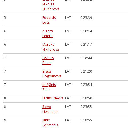
Nikolas
Ņikiforovs
5
Eduards
LAT
0:23:39
Ločs
6
Aigars
LAT
0:18:14
Feteris
6
Mareks
LAT
0:21:17
Ņikiforovs
7
Oskars
LAT
0:18:44
Blaus
7
Ingus
LAT
0:21:20
Bogdanovs
7
Krišjānis
LAT
0:23:54
Zutis
8
Uldis Briedis
LAT
0:18:50
8
Raivo
LAT
0:23:55
Liekmanis
9
Jānis
LAT
0:18:55
Ģērmanis