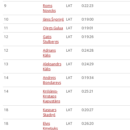
9
Roms
LAT
0:22:23
Novicks
10
Jānis Šņoriņš
LAT
0:19:00
11
Oļegs Gulua
LAT
0:19:01
12
Gatis
LAT
0:19:26
Štulbergs
12
Adrians
LAT
0:24:28
Kālis
13
Aleksandrs
LAT
0:24:29
Kālis
14
Andrejs
LAT
0:19:34
Bondarevs
14
Krišjānis-
LAT
0:25:21
Kristaps
Kapustāns
18
Kaspars
LAT
0:20:27
Skadiņš
18
Elvis
LAT
0:26:20
Kmetjuks