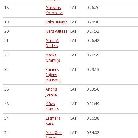
18
Maksims
LAT
0:26:26
Korotkovs
19
Ēriks Buivids
LAT
0:20:30
20
Ivars Valtass
LAT
0:21:52
21
Mārtiņš
LAT
0:26:42
Dadzis
23
Marks
LAT
0:26:59
Grantiņš
35
Rainers
LAT
0:29:13
Rajens
Matisons
36
Andris
LAT
0:23:56
Jonelis
48
Klāvs
LAT
0:31:49
Klapars
54
Zigmārs
LAT
0:26:38
Kašs
54
Miks Jānis
LAT
0:34:02
Šterns