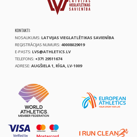
KONTAKTI:
NOSAUKUMS:
LATVIJAS VIEGLATLĒTIKAS SAVIENĪBA
REĢISTRĀCIJAS NUMURS:
40008029019
E-PASTS:
LVS@ATHLETICS.LV
TELEFONS:
+371 29511674
ADRESE:
AUGŠIELA 1, RĪGA, LV-1009