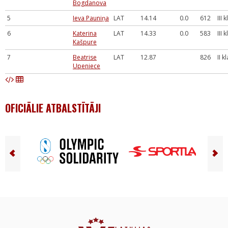
Bogdanova
5
Ieva Pauniņa
LAT
14.14
0.0
612
III 
6
Katerina
LAT
14.33
0.0
583
III 
Kašpure
7
Beatrise
LAT
12.87
826
II k
Upeniece
OFICIĀLIE ATBALSTĪTĀJI