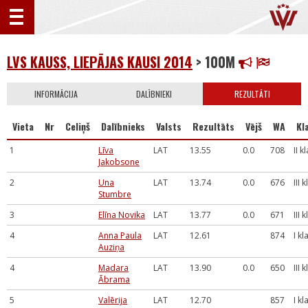
LVS KAUSS, LIEPĀJAS KAUSI 2014
> 100M
INFORMĀCIJA
DALĪBNIEKI
REZULTĀTI
Vieta
Nr
Celiņš
Dalībnieks
Valsts
Rezultāts
Vējš
WA
Kl
1
Līva
LAT
13.55
0.0
708
II k
Jakobsone
2
Una
LAT
13.74
0.0
676
III 
Stumbre
3
Elīna Novika
LAT
13.77
0.0
671
III 
4
Anna Paula
LAT
12.61
874
I kl
Auziņa
4
Madara
LAT
13.90
0.0
650
III 
Ābrama
5
Valērija
LAT
12.70
857
I kl