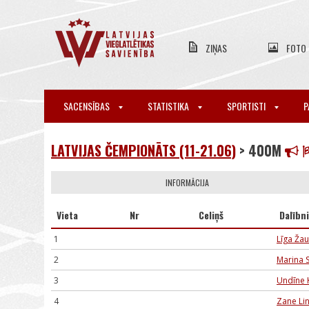
ZIŅAS
FOTO
SACENSĪBAS
STATISTIKA
SPORTISTI
P
LATVIJAS ČEMPIONĀTS (11-21.06)
> 400M
INFORMĀCIJA
Vieta
Nr
Celiņš
Dalībn
1
Līga Ža
2
Marina 
3
Undīne 
4
Zane Li