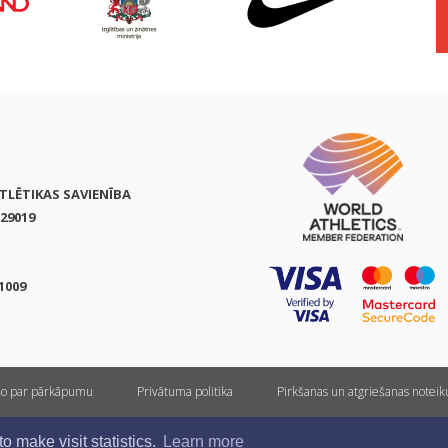
ATLĒTIKAS SAVIENĪBA
29019
1009
ņo par pārkāpumu
Privātuma politika
Pirkšanas un atgriešanas notei
Visas tiesības rezervētas. Pārpublicēšanas gadījumā saite uz athletics.lv ir obligāta.
 make visit statistics.
Learn more