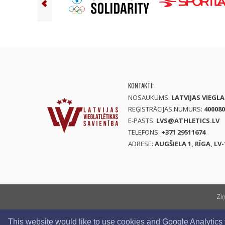
KONTAKTI:
NOSAUKUMS:
LATVIJAS VIEGL
REĢISTRĀCIJAS NUMURS:
400080
E-PASTS:
LVS@ATHLETICS.LV
TELEFONS:
+371 29511674
ADRESE:
AUGŠIELA 1, RĪGA, LV-
Zi
This website would like to use cookies and Google Analytics to