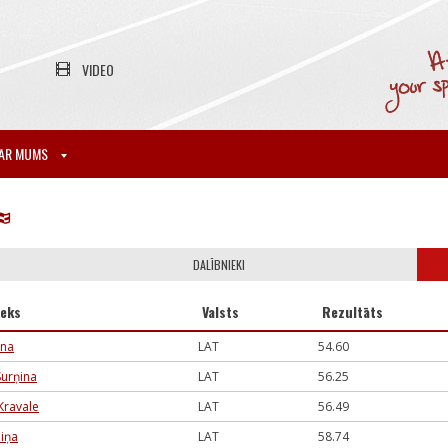
VIDEO
AR MUMS
DALĪBNIEKI
ieks
Valsts
Rezultāts
una
LAT
54.60
Surņina
LAT
56.25
Kravale
LAT
56.49
niņa
LAT
58.74