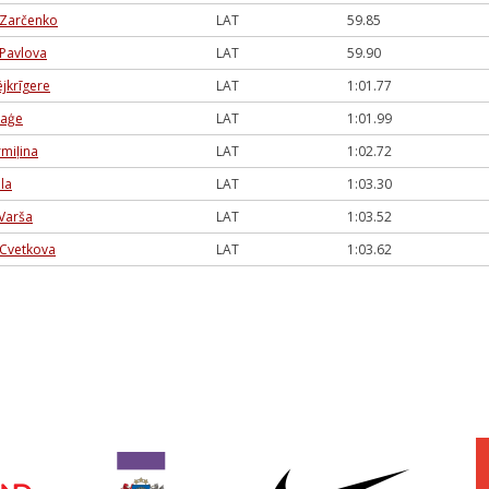
a Zarčenko
LAT
59.85
 Pavlova
LAT
59.90
jkrīgere
LAT
1:01.77
Kaģe
LAT
1:01.99
rmiļina
LAT
1:02.72
la
LAT
1:03.30
 Varša
LAT
1:03.52
 Cvetkova
LAT
1:03.62