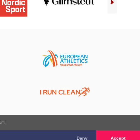
kumi
Deny
Accept