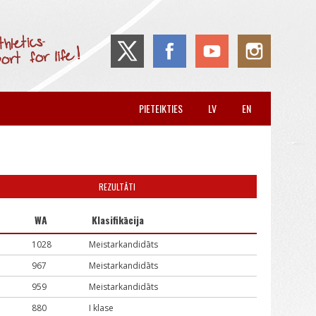
PIETEIKTIES
LV
EN
REZULTĀTI
WA
Klasifikācija
1028
Meistarkandidāts
967
Meistarkandidāts
959
Meistarkandidāts
880
I klase