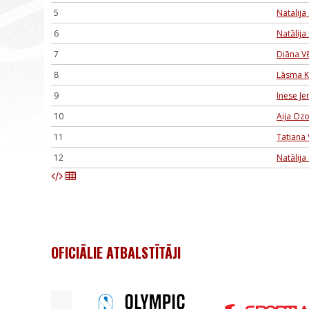
5
Natalij
6
Natālija
7
Diāna Vē
8
Lāsma 
9
Inese Je
10
Aija Ozo
11
Tatjana
12
Natālija
OFICIĀLIE ATBALSTĪTĀJI