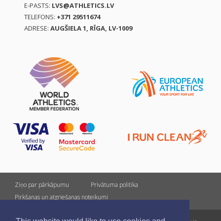
E-PASTS:
LVS@ATHLETICS.LV
TELEFONS:
+371 29511674
ADRESE:
AUGŠIELA 1, RĪGA, LV-1009
Ziņo par pārkāpumu
Privātuma politika
Pirkšanas un atgriešanas noteikumi