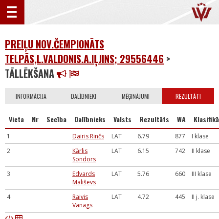
PREIĻU NOV.ČEMPIONĀTS
TELPĀS,L.VALDONIS.A.IĻJINS; 29556446
>
TĀLLĒKŠANA
INFORMĀCIJA
DALĪBNIEKI
MĒĢINĀJUMI
REZULTĀTI
Vieta
Nr
Secība
Dalībnieks
Valsts
Rezultāts
WA
Klasifikā
1
Dairis Rinčs
LAT
6.79
877
I klase
2
Kārlis
LAT
6.15
742
II klase
Sondors
3
Edvards
LAT
5.76
660
III klase
Mališevs
4
Raivis
LAT
4.72
445
II j. klase
Vanags