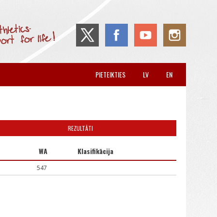
PIETEIKTIES
LV
EN
REZULTĀTI
WA
Klasifikācija
547