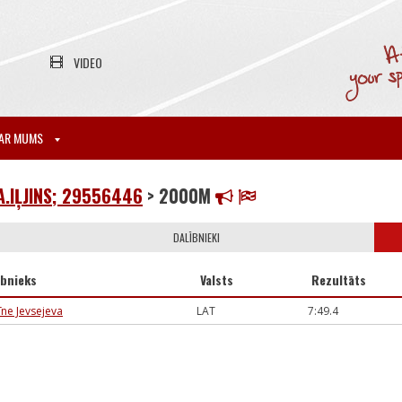
VIDEO
AR MUMS
A.IĻJINS; 29556446
> 2000M
DALĪBNIEKI
ībnieks
Valsts
Rezultāts
īne Jevsejeva
LAT
7:49.4