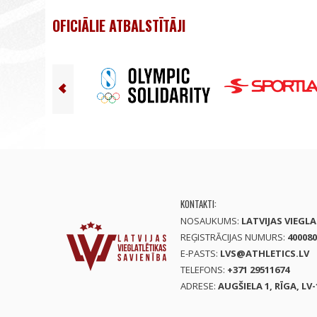
OFICIĀLIE ATBALSTĪTĀJI
KONTAKTI:
NOSAUKUMS:
LATVIJAS VIEGL
REĢISTRĀCIJAS NUMURS:
400080
E-PASTS:
LVS@ATHLETICS.LV
TELEFONS:
+371 29511674
ADRESE:
AUGŠIELA 1, RĪGA, LV-