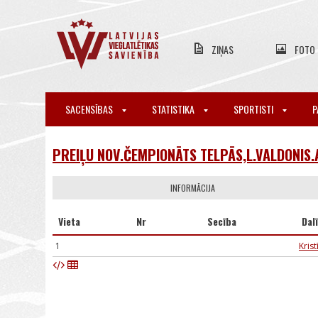
ZIŅAS
FOTO
SACENSĪBAS
STATISTIKA
SPORTISTI
P
PREIĻU NOV.ČEMPIONĀTS TELPĀS,L.VALDONIS.
INFORMĀCIJA
Vieta
Nr
Secība
Dal
1
Krist