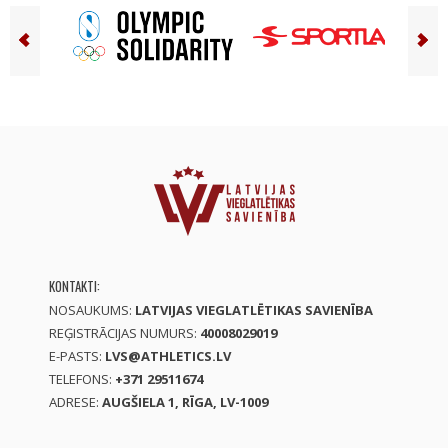
KONTAKTI:
NOSAUKUMS:
LATVIJAS VIEGLATLĒTIKAS SAVIENĪBA
REĢISTRĀCIJAS NUMURS:
40008029019
E-PASTS:
LVS@ATHLETICS.LV
TELEFONS:
+371 29511674
ADRESE:
AUGŠIELA 1, RĪGA, LV-1009