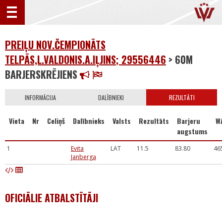
PREIĻU NOV.ČEMPIONĀTS
TELPĀS,L.VALDONIS.A.IĻJINS; 29556446
> 60M
BARJERSKRĒJIENS
INFORMĀCIJA
DALĪBNIEKI
REZULTĀTI
Vieta
Nr
Celiņš
Dalībnieks
Valsts
Rezultāts
Barjeru
W
augstums
1
Evita
LAT
11.5
83.80
46
Janberga
OFICIĀLIE ATBALSTĪTĀJI