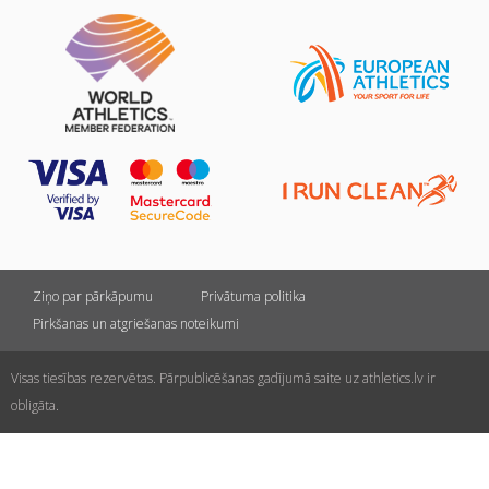
Ziņo par pārkāpumu
Privātuma politika
Pirkšanas un atgriešanas noteikumi
Visas tiesības rezervētas. Pārpublicēšanas gadījumā saite uz athletics.lv ir
obligāta.