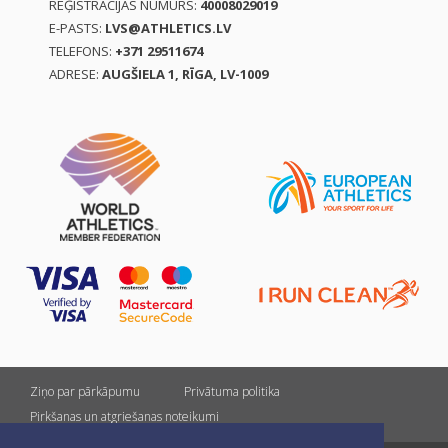
REĢISTRĀCIJAS NUMURS:
40008029019
E-PASTS:
LVS@ATHLETICS.LV
TELEFONS:
+371 29511674
ADRESE:
AUGŠIELA 1, RĪGA, LV-1009
Ziņo par pārkāpumu
Privātuma politika
Pirkšanas un atgriešanas noteikumi