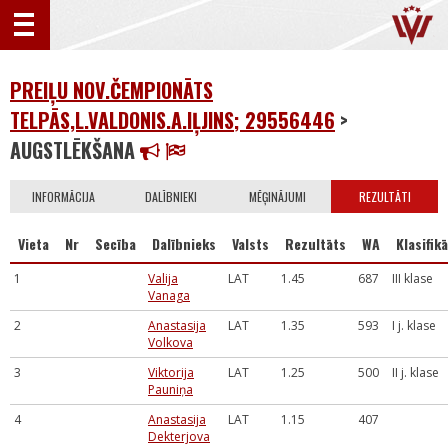
PREIĻU NOV.ČEMPIONĀTS
TELPĀS,L.VALDONIS.A.IĻJINS; 29556446
>
AUGSTLĒKŠANA
INFORMĀCIJA
DALĪBNIEKI
MĒĢINĀJUMI
REZULTĀTI
Vieta
Nr
Secība
Dalībnieks
Valsts
Rezultāts
WA
Klasifikā
1
Valija
LAT
1.45
687
III klase
Vanaga
2
Anastasija
LAT
1.35
593
I j. klase
Volkova
3
Viktorija
LAT
1.25
500
II j. klase
Pauniņa
4
Anastasija
LAT
1.15
407
Dekterjova