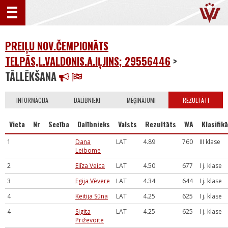
PREIĻU NOV.ČEMPIONĀTS
TELPĀS,L.VALDONIS.A.IĻJINS; 29556446
>
TĀLLĒKŠANA
INFORMĀCIJA
DALĪBNIEKI
MĒĢINĀJUMI
REZULTĀTI
Vieta
Nr
Secība
Dalībnieks
Valsts
Rezultāts
WA
Klasifikā
1
Dana
LAT
4.89
760
III klase
Leibome
2
Elīza Veica
LAT
4.50
677
I j. klase
3
Egija Vēvere
LAT
4.34
644
I j. klase
4
Keitija Sūna
LAT
4.25
625
I j. klase
4
Sigita
LAT
4.25
625
I j. klase
Priževoite