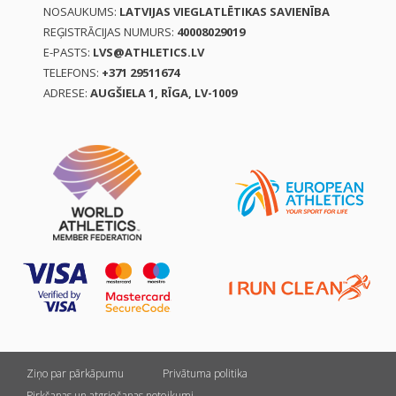
NOSAUKUMS:
LATVIJAS VIEGLATLĒTIKAS SAVIENĪBA
REĢISTRĀCIJAS NUMURS:
40008029019
E-PASTS:
LVS@ATHLETICS.LV
TELEFONS:
+371 29511674
ADRESE:
AUGŠIELA 1, RĪGA, LV-1009
Ziņo par pārkāpumu
Privātuma politika
Pirkšanas un atgriešanas noteikumi