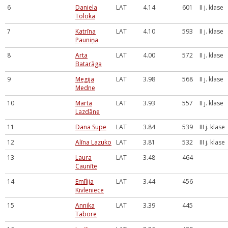
6
Daniela
LAT
4.14
601
II j. klase
Toloka
7
Katrīna
LAT
4.10
593
II j. klase
Pauniņa
8
Arta
LAT
4.00
572
II j. klase
Batarāga
9
Megija
LAT
3.98
568
II j. klase
Medne
10
Marta
LAT
3.93
557
II j. klase
Lazdāne
11
Dana Supe
LAT
3.84
539
III j. klase
12
Alīna Lazuko
LAT
3.81
532
III j. klase
13
Laura
LAT
3.48
464
Caunīte
14
Emīlija
LAT
3.44
456
Kivleniece
15
Annika
LAT
3.39
445
Tabore