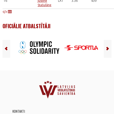
16
Justīne
LAT
3.36
439
Stašulāne
OFICIĀLIE ATBALSTĪTĀJI
KONTAKTI: