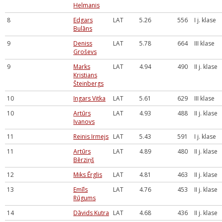
Helmanis
8
Edgars
LAT
5.26
556
I j. klase
Bulāns
9
Deniss
LAT
5.78
664
III klase
Groševs
9
Marks
LAT
4.94
490
II j. klase
Kristians
Šteinbergs
10
Ingars Vitka
LAT
5.61
629
III klase
10
Artūrs
LAT
4.93
488
II j. klase
Ivanovs
11
Reinis Irmejs
LAT
5.43
591
I j. klase
11
Artūrs
LAT
4.89
480
II j. klase
Bērziņš
12
Miks Ērglis
LAT
4.81
463
II j. klase
13
Emīls
LAT
4.76
453
II j. klase
Rūgums
14
Dāvids Kutra
LAT
4.68
436
II j. klase