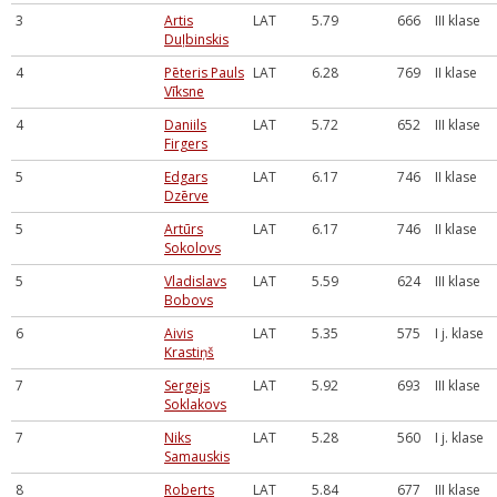
3
Artis
LAT
5.79
666
III klase
Duļbinskis
4
Pēteris Pauls
LAT
6.28
769
II klase
Vīksne
4
Daniils
LAT
5.72
652
III klase
Firgers
5
Edgars
LAT
6.17
746
II klase
Dzērve
5
Artūrs
LAT
6.17
746
II klase
Sokolovs
5
Vladislavs
LAT
5.59
624
III klase
Bobovs
6
Aivis
LAT
5.35
575
I j. klase
Krastiņš
7
Sergejs
LAT
5.92
693
III klase
Soklakovs
7
Niks
LAT
5.28
560
I j. klase
Samauskis
8
Roberts
LAT
5.84
677
III klase