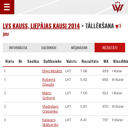
LVS KAUSS, LIEPĀJAS KAUSI 2014
> TĀLLĒKŠANA
INFORMĀCIJA
DALĪBNIEKI
MĒĢINĀJUMI
REZULTĀTI
Vieta
Nr
Secība
Dalībnieks
Valsts
Rezultāts
WA
Klasifikā
1
Elvijs Misāns
LAT
7.08
939
I klase
1
Roberts
LAT
5.92
693
III klase
Gļauda
2
Māris
LAT
7.00
922
I klase
Grēniņš
2
Vladislavs
LAT
5.81
670
III klase
Osipenko
3
Kaspars
LAT
6.41
797
II klase
Skābardis