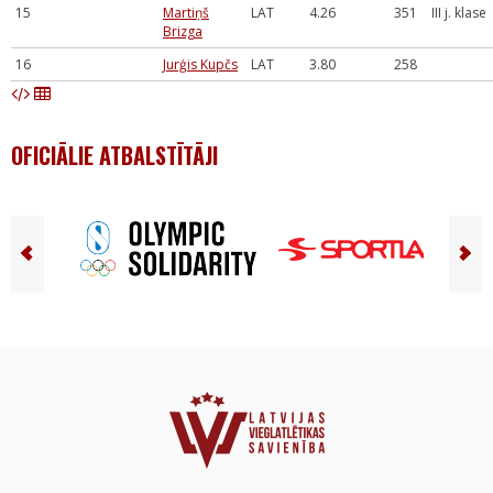
15
Martiņš
LAT
4.26
351
III j. klase
Brizga
16
Jurģis Kupčs
LAT
3.80
258
OFICIĀLIE ATBALSTĪTĀJI