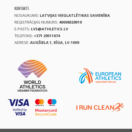
KONTAKTI:
NOSAUKUMS:
LATVIJAS VIEGLATLĒTIKAS SAVIENĪBA
REĢISTRĀCIJAS NUMURS:
40008029019
E-PASTS:
LVS@ATHLETICS.LV
TELEFONS:
+371 29511674
ADRESE:
AUGŠIELA 1, RĪGA, LV-1009