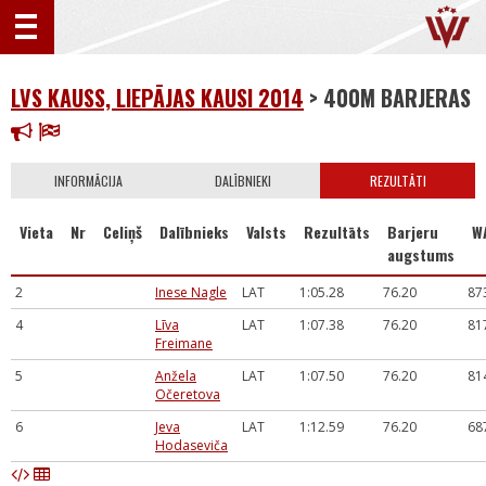
LVS KAUSS, LIEPĀJAS KAUSI 2014
> 400M BARJERAS
INFORMĀCIJA
DALĪBNIEKI
REZULTĀTI
Vieta
Nr
Celiņš
Dalībnieks
Valsts
Rezultāts
Barjeru
W
augstums
2
Inese Nagle
LAT
1:05.28
76.20
87
4
Līva
LAT
1:07.38
76.20
81
Freimane
5
Anžela
LAT
1:07.50
76.20
81
Očeretova
6
Jeva
LAT
1:12.59
76.20
68
Hodaseviča