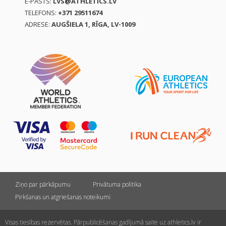
E-PASTS:
LVS@ATHLETICS.LV
TELEFONS:
+371 29511674
ADRESE:
AUGŠIELA 1, RĪGA, LV-1009
Ziņo par pārkāpumu
Privātuma politika
Pirkšanas un atgriešanas noteikumi
Visas tiesības rezervētas. Pārpublicēšanas gadījumā saite uz athletics.lv ir