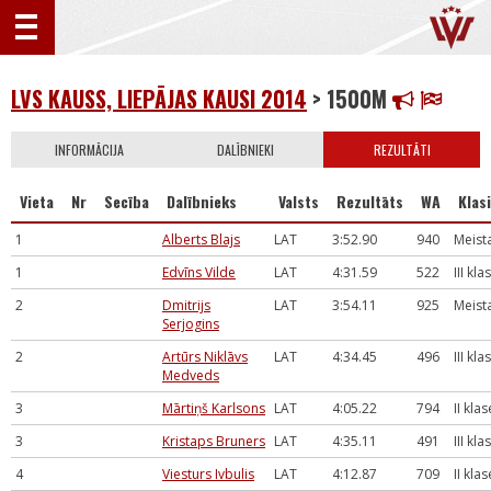
LVS KAUSS, LIEPĀJAS KAUSI 2014
> 1500M
INFORMĀCIJA
DALĪBNIEKI
REZULTĀTI
Vieta
Nr
Secība
Dalībnieks
Valsts
Rezultāts
WA
Klasi
1
Alberts Blajs
LAT
3:52.90
940
Meist
1
Edvīns Vilde
LAT
4:31.59
522
III kla
2
Dmitrijs
LAT
3:54.11
925
Meist
Serjogins
2
Artūrs Niklāvs
LAT
4:34.45
496
III kla
Medveds
3
Mārtiņš Karlsons
LAT
4:05.22
794
II klas
3
Kristaps Bruners
LAT
4:35.11
491
III kla
4
Viesturs Ivbulis
LAT
4:12.87
709
II klas