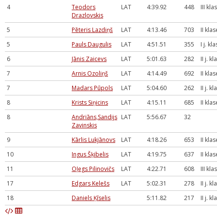
4
Teodors
LAT
4:39.92
448
III kla
Drazlovskis
5
Pēteris Lazdiņš
LAT
4:13.46
703
II klas
5
Pauls Daugulis
LAT
4:51.51
355
I j. kl
6
Jānis Zaicevs
LAT
5:01.63
282
II j. k
7
Arnis Ozoliņš
LAT
4:14.49
692
II klas
7
Madars Pūpols
LAT
5:04.60
262
II j. k
8
Krists Siņicins
LAT
4:15.11
685
II klas
8
Andriāns,Sandijs
LAT
5:56.67
32
Zavinskis
9
Kārlis Lukjānovs
LAT
4:18.26
653
II klas
10
Ingus Šķibelis
LAT
4:19.75
637
II klas
11
Oļegs Pilinovičs
LAT
4:22.71
608
III kla
17
Edgars Kelešs
LAT
5:02.31
278
II j. k
18
Daniels Ķīselis
5:11.82
217
II j. k