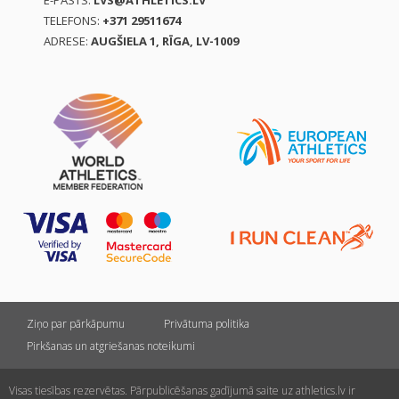
E-PASTS:
LVS@ATHLETICS.LV
TELEFONS:
+371 29511674
ADRESE:
AUGŠIELA 1, RĪGA, LV-1009
Ziņo par pārkāpumu
Privātuma politika
Pirkšanas un atgriešanas noteikumi
Visas tiesības rezervētas. Pārpublicēšanas gadījumā saite uz athletics.lv ir