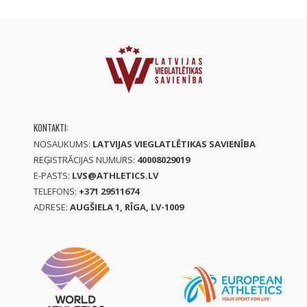
KONTAKTI:
NOSAUKUMS:
LATVIJAS VIEGLATLĒTIKAS SAVIENĪBA
REĢISTRĀCIJAS NUMURS:
40008029019
E-PASTS:
LVS@ATHLETICS.LV
TELEFONS:
+371 29511674
ADRESE:
AUGŠIELA 1, RĪGA, LV-1009