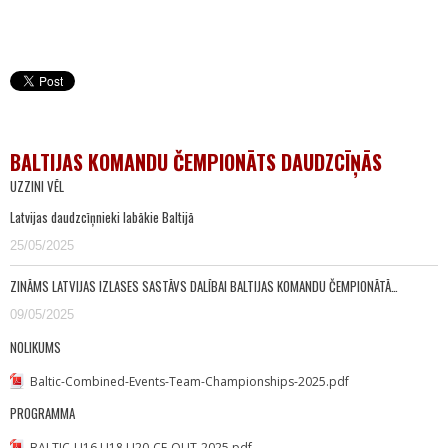
BALTIJAS KOMANDU ČEMPIONĀTS DAUDZCĪŅĀS
UZZINI VĒL
Latvijas daudzcīņnieki labākie Baltijā
25/05/2025
ZINĀMS LATVIJAS IZLASES SASTĀVS DALĪBAI BALTIJAS KOMANDU ČEMPIONĀTĀ…
09/05/2025
NOLIKUMS
Baltic-Combined-Events-Team-Championships-2025.pdf
PROGRAMMA
BALTIC-U16,U18,U20-CE-OUT-2025.pdf