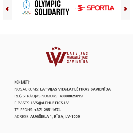
KONTAKTI:
NOSAUKUMS:
LATVIJAS VIEGLATLĒTIKAS SAVIENĪBA
REĢISTRĀCIJAS NUMURS:
40008029019
E-PASTS:
LVS@ATHLETICS.LV
TELEFONS:
+371 29511674
ADRESE:
AUGŠIELA 1, RĪGA, LV-1009