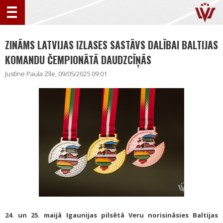
ZINĀMS LATVIJAS IZLASES SASTĀVS DALĪBAI BALTIJAS
KOMANDU ČEMPIONĀTĀ DAUDZCĪŅĀS
Justīne Paula Zīle, 09/05/2025 09:01
24. un 25. maijā Igaunijas pilsētā Veru norisināsies Baltijas