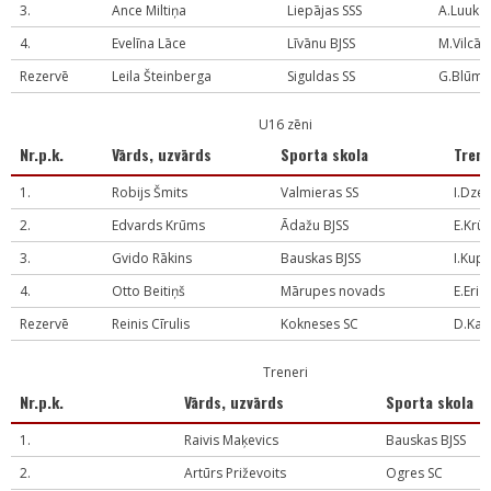
3.
Ance Miltiņa
Liepājas SSS
A.Luuk
4.
Evelīna Lāce
Līvānu BJSS
M.Vilcā
Rezervē
Leila Šteinberga
Siguldas SS
G.Blūmi
U16 zēni
Nr.p.k.
Vārds, uzvārds
Sporta skola
Tren
1.
Robijs Šmits
Valmieras SS
I.Dze
2.
Edvards Krūms
Ādažu BJSS
E.Krū
3.
Gvido Rākins
Bauskas BJSS
I.Kup
4.
Otto Beitiņš
Mārupes novads
E.Eriņ
Rezervē
Reinis Cīrulis
Kokneses SC
D.Kal
Treneri
Nr.p.k.
Vārds, uzvārds
Sporta skola
1.
Raivis Maķevics
Bauskas BJSS
2.
Artūrs Priževoits
Ogres SC