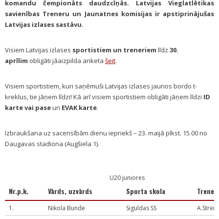
komandu čempionāts daudzcīņās. Latvijas Vieglatlētikas
savienības Treneru un Jaunatnes komisijas ir apstiprinājušas
Latvijas izlases sastāvu.
Visiem Latvijas izlases
sportistiem un treneriem
līdz
30.
aprīlim
obligāti jāaizpilda anketa
šeit
.
Visiem sportistiem, kuri saņēmuši Latvijas izlases jaunos bordo t-
kreklus, tie jāņem līdzi! Kā arī visiem sportistiem obligāti jāņem līdzi
ID
karte vai pase
un
EVAK karte
.
Izbraukšana uz sacensībām dienu iepriekš – 23. maijā plkst. 15.00 no
Daugavas stadiona (Augšiela 1).
U20 juniores
Nr.p.k.
Vārds, uzvārds
Sporta skola
Trener
1.
Nikola Bunde
Siguldas SS
A.Stren