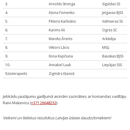
3.
Arnolds Strenga
Siguldas SS
4.
Aļona Fomenko
Jelgavas BJSS
5.
Pēteris Karlivāns
Valmieras SS
6.
Karims Ali
Ogres SC
7.
Mareks Ārents
Arkādija
8.
Viktors Lācis
MSĢ
9.
Ilona Kupčiuna
Bauskas BJSS
10.
Annabel Luuk
Liepājas SSS
fizioterapeits
Zigmārs Kļaviņš
Jebkādu jautājumu gadījumā aicinām sazināties ar komandas vadītāju
Raivi Maķevicu (
+371 26648232
).
Veiksmi un lieliskus rezultātus Latvijas izlases daudzcīņniekiem!