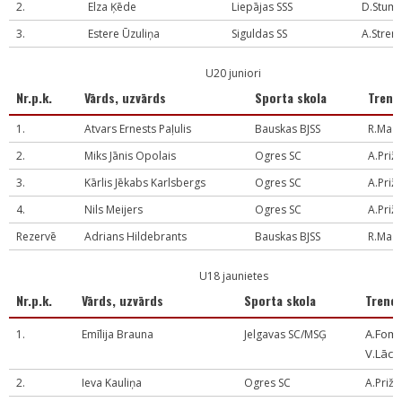
2.
Elza Ķēde
Liepājas SSS
D.Stum
3.
Estere Ūzuliņa
Siguldas SS
A.Stren
U20 juniori
Nr.p.k.
Vārds, uzvārds
Sporta skola
Trene
1.
Atvars Ernests Paļulis
Bauskas BJSS
R.Maķ
2.
Miks Jānis Opolais
Ogres SC
A.Priž
3.
Kārlis Jēkabs Karlsbergs
Ogres SC
A.Priž
4.
Nils Meijers
Ogres SC
A.Priž
Rezervē
Adrians Hildebrants
Bauskas BJSS
R.Maķ
U18 jaunietes
Nr.p.k.
Vārds, uzvārds
Sporta skola
Trene
A.Fom
1.
Emīlija Brauna
Jelgavas SC/MSĢ
V.Lāci
2.
Ieva Kauliņa
Ogres SC
A.Priže