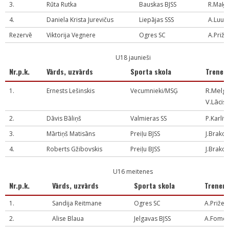
3.
Rūta Rutka
Bauskas BJSS
R.Maķe
4.
Daniela Krista Jurevičus
Liepājas SSS
A.Luuk
Rezervē
Viktorija Vegnere
Ogres SC
A.Priže
U18 jaunieši
Nr.p.k.
Vārds, uzvārds
Sporta skola
Trener
R.Melga
1.
Ernests Lešinskis
Vecumnieki/MSĢ
V.Lācis
2.
Dāvis Bāliņš
Valmieras SS
P.Karliv
3.
Mārtiņš Matisāns
Preiļu BJSS
J.Brakov
4.
Roberts Gžibovskis
Preiļu BJSS
J.Brakov
U16 meitenes
Nr.p.k.
Vārds, uzvārds
Sporta skola
Trener
1.
Sandija Reitmane
Ogres SC
A.Prižev
2.
Alise Blaua
Jelgavas BJSS
A.Fome