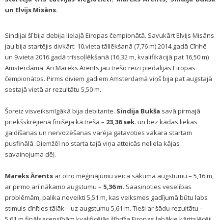
un Elvijs Misāns.
Sindijai šī bija debija lielajā Eiropas čempionātā. Savukārt Elvijs Misāns
jau bija startējis divkārt: 10.vieta tāllēkšanā (7,76 m) 2014.gadā Cīrihē
un 9.vieta 2016.gadā trīssoļlēkšanā (16,32 m, kvalifikācijā pat 16,50 m)
Amsterdamā. Arī Mareks Ārents jau trešo reizi piedalījās Eiropas
čempionātos. Pirms diviem gadiem Amsterdamā viņš bija pat augstajā
sestajā vietā ar rezultātu 5,50 m.
Šoreiz visveiksmīgākā bija debitante.
Sindija Bukša
savā pirmajā
priekšskrējienā finišēja kā trešā –
23,36 sek
. un bez kādas liekas
gaidīšanas un nervozēšanas varēja gatavoties vakara startam
pusfinālā. Diemžēl no starta tajā viņa atteicās neliela kājas
savainojuma dēļ.
Mareks Ārents
ar otro mēģinājumu veica sākuma augstumu – 5,16 m,
ar pirmo arī nākamo augstumu –
5,36 m
. Saasinoties veselības
problēmām, palika neveikti 5,51 m, kas veiksmes gadījumā būtu labs
stimuls cīnīties tālāk - uz augstumu 5,61 m. Tieši ar šādu rezultātu –
5,61 m finālsacensībām kvalificējās šībrīža Eiropas labākie kārttslēcēji.