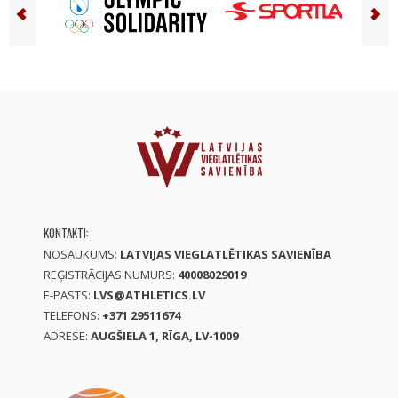
KONTAKTI:
NOSAUKUMS:
LATVIJAS VIEGLATLĒTIKAS SAVIENĪBA
REĢISTRĀCIJAS NUMURS:
40008029019
E-PASTS:
LVS@ATHLETICS.LV
TELEFONS:
+371 29511674
ADRESE:
AUGŠIELA 1, RĪGA, LV-1009