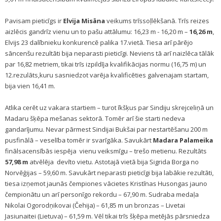
Pavisam pieticīgs ir
Elvija Misāna
veikums trīssoļlēkšanā. Trīs reizes
aizlēcis gandrīz vienu un to pašu attālumu: 16,23 m - 16,20 m –
16,26 m
,
Elvijs 23 dalībnieku konkurencē palika 17.vietā. Tiesa arī pārējo
sāncenšu rezultāti bija neparasti pieticīgi. Neviens tā arī naizlēca tālāk
par 16,82 metriem, tikai trīs izpildīja kvalifikācijas normu (16,75 m) un
12.rezulāts,kuru sasniedzot varēja kvalificēties galvenajam startam,
bija vien 16,41 m.
Atlika cerēt uz vakara startiem – turot īkšķus par Sindiju skrejceliņā un
Madaru šķēpa mešanas sektorā. Tomēr arī šie starti nedeva
gandarījumu. Nevar pārmest Sindijai Bukšai par nestartēšanu 200 m
pusfinālā – veselība tomēr ir svarīgāka. Savukārt
Madara Palameika
finālsacensībās iespēja vienu veiksmīgu – trešo metienu. Rezultāts
57,98 m
atvēlēja devīto vietu. Astotajā vietā bija Sigrida Borga no
Norvēģijas – 59,60 m. Savukārt neparasti pieticīgi bija labākie rezultāti,
tiesa izņemot jaunās čempiones vācietes Kristīnas Husongas jauno
čempionātu un arī personīgo rekordu – 67,90 m. Sudraba medaļa
Nikolai Ogorodņikovai (Čehija) – 61,85 m un bronzas – Livetai
Jasiunaitei (Lietuva) – 61,59 m. Vēl tikai trīs šķēpa metējās pārsniedza