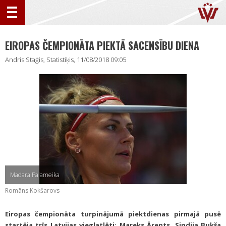
EIROPAS ČEMPIONĀTA PIEKTĀ SACENSĪBU DIENA
Andris Staģis, Statistiķis, 11/08/2018 09:05
Madara Palameika
Romāns Kokšarovs
Eiropas čempionāta turpinājumā piektdienas pirmajā pusē
startēja trīs Latvijas vieglatlēti: Mareks Ārents, Sindija Bukša