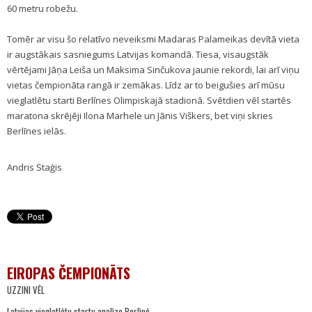
60 metru robežu.
Tomēr ar visu šo relatīvo neveiksmi Madaras Palameikas devītā vieta
ir augstākais sasniegums Latvijas komandā. Tiesa, visaugstāk
vērtējami Jāņa Leiša un Maksima Sinčukova jaunie rekordi, lai arī viņu
vietas čempionāta rangā ir zemākas. Līdz ar to beigušies arī mūsu
vieglatlētu starti Berlīnes Olimpiskajā stadionā. Svētdien vēl startēs
maratona skrējēji Ilona Marhele un Jānis Viškers, bet viņi skries
Berlīnes ielās.
Andris Staģis
EIROPAS ČEMPIONĀTS
UZZINI VĒL
Latvijas vieglatlētu startu analīze Berlīnē