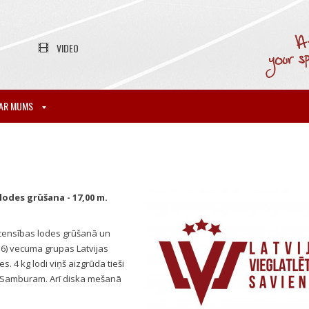
VIDEO
AR MUMS
odes grūšana - 17,00 m.
acensības lodes grūšanā un
-16) vecuma grupas Latvijas
s. 4 kg lodi viņš aizgrūda tieši
am Samburam. Arī diska mešanā