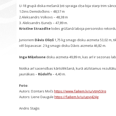
U-18 grupā diska mešanā ļoti spraiga cīņa bija starp trim sān
1.Dins Demidočkins – 48,57 m
2.Aleksandrs Volkovs – 48,38 m
3. Aleksandrs Ķuneļs – 47,89 m.
Kristīne Strazdīte
lodes grūšanā laboja personisko rekordu 
Junioriem
Dāvis Oliņš
1,75 kg smago disku aizmeta 53,02 m, ti
vēl šopavasar. 2 kg smago disku Dāvis aizmeta 46,82 m.
Inga Miķelsone
disku aizmeta 49,89 m, kas arī ir sezonas lab
Notika arī sacensības kārtslēkšanā, kurā atzīstamus rezultāt
jaunākais –
Rūdolfs
– 4,40 m.
Foto
:
Autors: Dzintars Močs
https://www.failiem.lv/u/vtmj53rq
Autors: Liene Daugule
https://failiem.lv/u/upvj424g
Andris Staģis