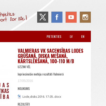
PIETEIKTIES
LV
EN
VALMIERAS VK SACENSĪBAS LODES
GRŪŠANĀ, DISKA MEŠANĀ,
KĀRTSLĒKŠANĀ, 100-110 M/B
UZZINI VĒL
Iepriecinošie metēju rezultāti Valmierā
17/05/2016
NOLIKUMS
Lode,disks 2016. 17.05..docx
REZULTĀTI