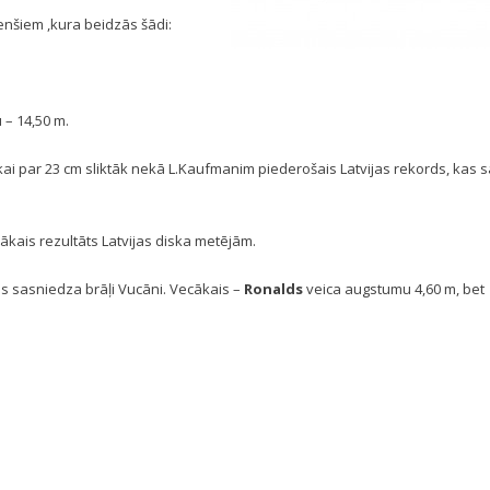
cenšiem ,kura beidzās šādi:
– 14,50 m.
kai par 23 cm sliktāk nekā L.Kaufmanim piederošais Latvijas rekords, kas 
ākais rezultāts Latvijas diska metējām.
us sasniedza brāļi Vucāni. Vecākais –
Ronalds
veica augstumu 4,60 m, bet