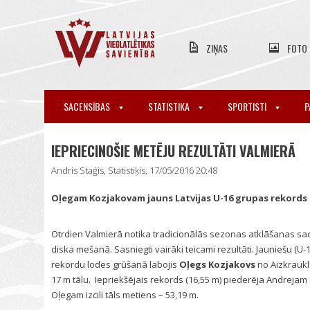
ZIŅAS
FOTO
SACENSĪBAS
STATISTIKA
SPORTISTI
P
IEPRIECINOŠIE METĒJU REZULTĀTI VALMIERĀ
Andris Staģis, Statistiķis, 17/05/2016 20:48
Oļegam Kozjakovam jauns Latvijas U-16 grupas rekords l
Otrdien Valmierā notika tradicionālās sezonas atklāšanas s
diska mešanā. Sasniegti vairāki teicami rezultāti. Jauniešu (U
rekordu lodes grūšanā labojis
Oļegs Kozjakovs
no Aizkraukle
17 m tālu. Iepriekšējais rekords (16,55 m) piederēja Andrej
Oļegam izcili tāls metiens – 53,19 m.