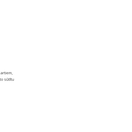
dartiem,
to sūtītu