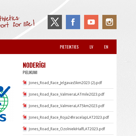
PIETEIKTIES
LV
EN
NODERĪGI
PIELIKUMI
Jones_Road_Race_Jelgavas5km2023 (2).pdf
Jones_Road_Race_ValmieraLATmile2023.pdf
Jones_Road_Race_ValmieraLAT5km2023.pdf
Jones_Road_Race_Roja24hracelapLAT2023.pdf
Jones_Road_Race_OzolniekiHalfLAT2023.pdf