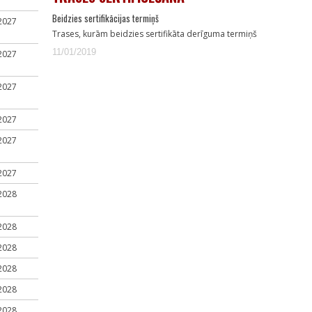
Beidzies sertifikācijas termiņš
2027
Trases, kurām beidzies sertifikāta derīguma termiņš
11/01/2019
2027
2027
2027
2027
2027
2028
2028
2028
2028
2028
2028