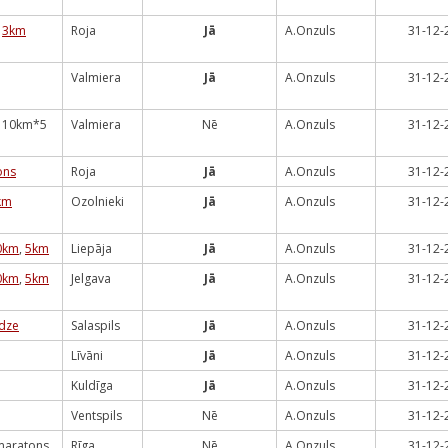
,
3km
Roja
Jā
A.Onzuls
31-12-
Valmiera
Jā
A.Onzuls
31-12-
 10km*5
Valmiera
Nē
A.Onzuls
31-12-
ons
Roja
Jā
A.Onzuls
31-12-
km
Ozolnieki
Jā
A.Onzuls
31-12-
0km
,
5km
Liepāja
Jā
A.Onzuls
31-12-
0km
,
5km
Jelgava
Jā
A.Onzuls
31-12-
ūdze
Salaspils
Jā
A.Onzuls
31-12-
Līvāni
Jā
A.Onzuls
31-12-
Kuldīga
Jā
A.Onzuls
31-12-
Ventspils
Nē
A.Onzuls
31-12-
maratons
Rīga
Nē
A.Onzuls
31-12-