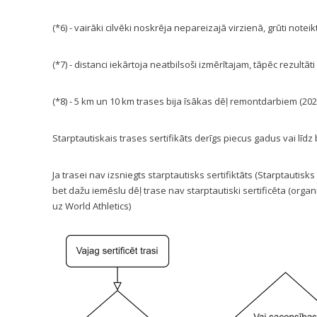
(*6) - vairāki cilvēki noskrēja nepareizajā virzienā, grūti noteik
(*7) - distanci iekārtoja neatbilsoši izmērītajam, tāpēc rezultāt
(*8) - 5 km un 10 km trases bija īsākas dēļ remontdarbiem (202
Starptautiskais trases sertifikāts derīgs piecus gadus vai līdz
Ja trasei nav izsniegts starptautisks sertifiktāts (Starptautisk
bet dažu iemēslu dēļ trase nav starptautiski sertificēta (organi
uz World Athletics)