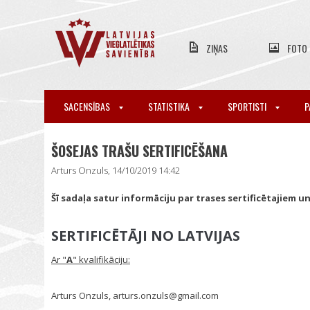
ZIŅAS
FOTO
SACENSĪBAS
STATISTIKA
SPORTISTI
P
ŠOSEJAS TRAŠU SERTIFICĒŠANA
Arturs Onzuls, 14/10/2019 14:42
Šī sadaļa satur informāciju par trases sertificētajiem un
SERTIFICĒTĀJI NO LATVIJAS
Ar "
A
" kvalifikāciju:
Arturs Onzuls, arturs.onzuls@gmail.com