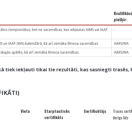
Kvalifikāc
piešķir:
nālos čempionātus, bet ne sacensības, kas iekļautas AIMS vai IAAF
-
IMS un IAAF (WA) kalendārā, kā arī zemāka līmeņa sacensības
AIMS/WA
iskajās spēlēs, kā arī zemāka līmeņa sacensības
AIMS/WA
 tiek iekļauti tikai tie rezultāti, kas sasniegti trasēs,
FIKĀTI)
Vieta
Starptautisks
Sertificētājs
Trases sertif
sertifikāts
derīgs līdz