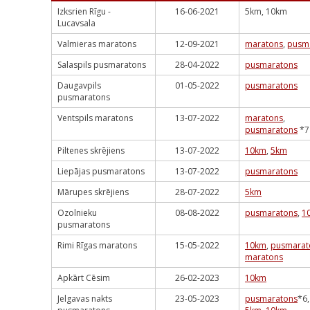
Izksrien Rīgu -
16-06-2021
5km, 10km
Lucavsala
Valmieras maratons
12-09-2021
maratons
,
pusm
Salaspils pusmaratons
28-04-2022
pusmaratons
Daugavpils
01-05-2022
pusmaratons
pusmaratons
Ventspils maratons
13-07-2022
maratons
,
pusmaratons
*7
Piltenes skrējiens
13-07-2022
10km
,
5km
Liepājas pusmaratons
13-07-2022
pusmaratons
Mārupes skrējiens
28-07-2022
5km
Ozolnieku
08-08-2022
pusmaratons
,
1
pusmaratons
Rimi Rīgas maratons
15-05-2022
10km
,
pusmarat
maratons
Apkārt Cēsim
26-02-2023
10km
Jelgavas nakts
23-05-2023
pusmaratons
*6