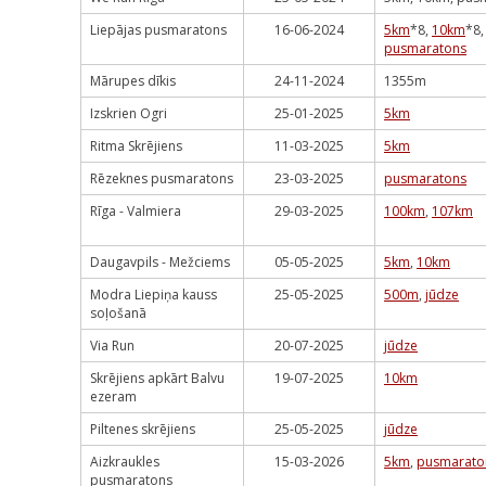
Liepājas pusmaratons
16-06-2024
5km
*8,
10km
*8,
pusmaratons
Mārupes dīkis
24-11-2024
1355m
Izskrien Ogri
25-01-2025
5km
Ritma Skrējiens
11-03-2025
5km
Rēzeknes pusmaratons
23-03-2025
pusmaratons
Rīga - Valmiera
29-03-2025
100km
,
107km
Daugavpils - Mežciems
05-05-2025
5km
,
10km
Modra Liepiņa kauss
25-05-2025
500m
,
jūdze
soļošanā
Via Run
20-07-2025
jūdze
Skrējiens apkārt Balvu
19-07-2025
10km
ezeram
Piltenes skrējiens
25-05-2025
jūdze
Aizkraukles
15-03-2026
5km
,
pusmarato
pusmaratons