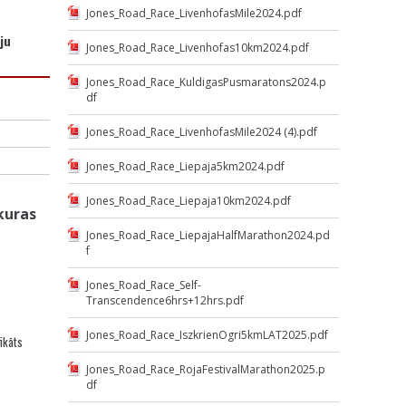
Jones_Road_Race_LivenhofasMile2024.pdf
iju
Jones_Road_Race_Livenhofas10km2024.pdf
Jones_Road_Race_KuldigasPusmaratons2024.p
df
Jones_Road_Race_LivenhofasMile2024 (4).pdf
Jones_Road_Race_Liepaja5km2024.pdf
Jones_Road_Race_Liepaja10km2024.pdf
 kuras
Jones_Road_Race_LiepajaHalfMarathon2024.pd
f
Jones_Road_Race_Self-
Transcendence6hrs+12hrs.pdf
Jones_Road_Race_IszkrienOgri5kmLAT2025.pdf
ikāts
Jones_Road_Race_RojaFestivalMarathon2025.p
df