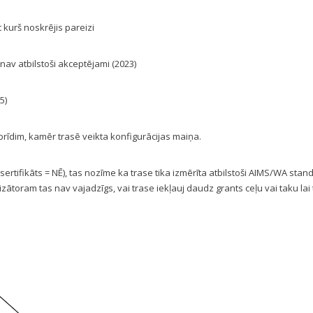
t kurš noskrējis pareizi
i nav atbilstoši akceptējami (2023)
5)
 brīdim, kamēr trasē veikta konfigurācijas maiņa.
s sertifikāts = NĒ), tas nozīme ka trase tika izmērīta atbilstoši AIMS/WA stan
zātoram tas nav vajadzīgs, vai trase iekļauj daudz grants ceļu vai taku lai 