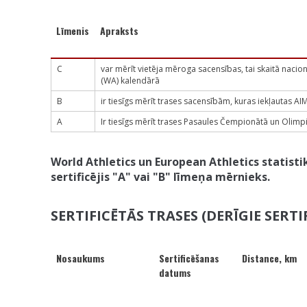
Līmenis
Apraksts
C
var mērīt vietēja mēroga sacensības, tai skaitā nacio
(WA) kalendārā
B
ir tiesīgs mērīt trases sacensībām, kuras iekļautas A
A
Ir tiesīgs mērīt trases Pasaules Čempionātā un Olimp
World Athletics un European Athletics statistikā
sertificējis "A" vai "B" līmeņa mērnieks.
SERTIFICĒTĀS TRASES (DERĪGIE SERTI
Nosaukums
Sertificēšanas
Distance, km
datums