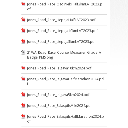
Jones_Road_Race_OzolniekiHalf3kmLAT2023.p
df
Jones_Road_Race_LiepajaHalfLAT2023.pdf
Jones_Road_Race_Liepaja10kmLAT2023.pdf
Jones_Road_Race_Liepaja5kmLAT2023.pdf
21WA_Road_Race_Course_Measurer_Grade_A_
Badge_PMS.png
Jones_Road_Race_Jelgava10km2024.pdf
Jones_Road_Race_JelgavaHalfMarathon2024.pd
f
Jones_Road_Race_Jelgava5km2024.pdf
Jones_Road_Race_SalaspilsMile2024.pdf
Jones_Road_Race_SalaspilsHalfMarathon2024.p
df