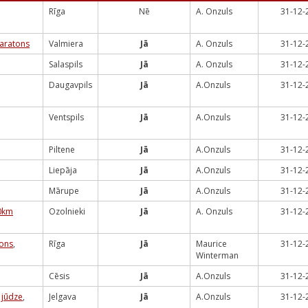
Rīga
Nē
A. Onzuls
31-12-
aratons
Valmiera
Jā
A. Onzuls
31-12-
Salaspils
Jā
A. Onzuls
31-12-
Daugavpils
Jā
A.Onzuls
31-12-
Ventspils
Jā
A.Onzuls
31-12-
Piltene
Jā
A.Onzuls
31-12-
Liepāja
Jā
A.Onzuls
31-12-
Mārupe
Jā
A.Onzuls
31-12-
0km
Ozolnieki
Jā
A. Onzuls
31-12-
ons
,
Rīga
Jā
Maurice
31-12-
Winterman
Cēsis
Jā
A.Onzuls
31-12-
,
jūdze
,
Jelgava
Jā
A.Onzuls
31-12-