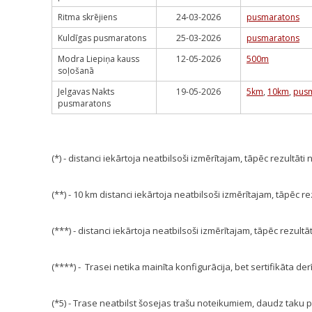
Ritma skrējiens
24-03-2026
pusmaratons
Kuldīgas pusmaratons
25-03-2026
pusmaratons
Modra Liepiņa kauss
12-05-2026
500m
soļošanā
Jelgavas Nakts
19-05-2026
5km
,
10km
,
pus
pusmaratons
(*) - distanci iekārtoja neatbilsoši izmērītajam, tāpēc rezultāti
(**) - 10 km distanci iekārtoja neatbilsoši izmērītajam, tāpēc r
(***) - distanci iekārtoja neatbilsoši izmērītajam, tāpēc rezultā
(****) - Trasei netika mainīta konfigurācija, bet sertifikāta de
(*5) - Trase neatbilst šosejas trašu noteikumiem, daudz taku