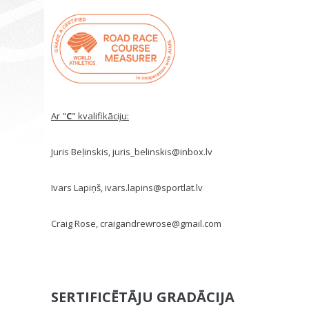
Ar "
C
" kvalifikāciju:
Juris Beļinskis, juris_belinskis@inbox.lv
Ivars Lapiņš, ivars.lapins@sportlat.lv
Craig Rose, craigandrewrose@gmail.com
SERTIFICĒTĀJU GRADĀCIJA