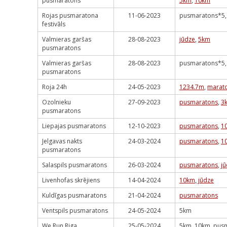
pusmaratons
5km
,
10km
Rojas pusmaratona
11-06-2023
pusmaratons*5
festivāls
Valmieras garšas
28-08-2023
jūdze
,
5km
pusmaratons
Valmieras garšas
28-08-2023
pusmaratons*5,
pusmaratons
Roja 24h
24-05-2023
1234.7m
,
marat
Ozolnieku
27-09-2023
pusmaratons
,
3
pusmaratons
Liepajas pusmaratons
12-10-2023
pusmaratons
,
1
Jelgavas nakts
24-03-2024
pusmaratons
,
1
pusmaratons
Salaspils pusmaratons
26-03-2024
pusmaratons
,
j
Livenhofas skrējiens
14-04-2024
10km
,
jūdze
Kuldīgas pusmaratons
21-04-2024
pusmaratons
Ventspils pusmaratons
24-05-2024
5km
We Run Riga
25-05-2024
5km, 10km, pus