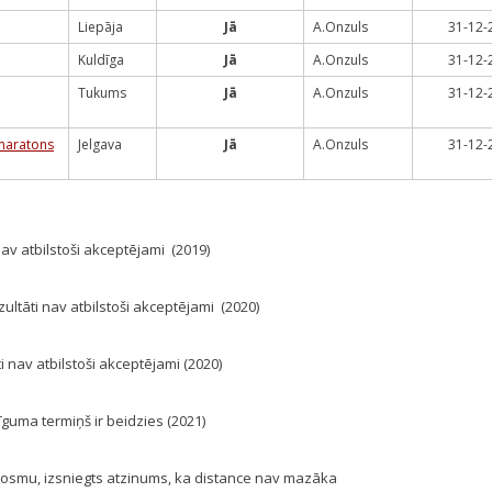
Liepāja
Jā
A.Onzuls
31-12-
Kuldīga
Jā
A.Onzuls
31-12-
Tukums
Jā
A.Onzuls
31-12-
maratons
Jelgava
Jā
A.Onzuls
31-12-
 nav atbilstoši akceptējami (2019)
ezultāti nav atbilstoši akceptējami (2020)
ti nav atbilstoši akceptējami (2020)
rīguma termiņš ir beidzies (2021)
 posmu, izsniegts atzinums, ka distance nav mazāka