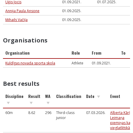
Uģis Jocis
01.09.2021.
01.07.2025.
Annija Paula Ansone
01.09.2025.
Mihails Vačiļa
01.09.2025.
Organisations
Organisation
Role
From
To
Kuldīgas novada sporta skola
Athlete
01.09.2021.
Best results
Discipline
Result
WA
Classification
Date
Event
60m
8.62
296
Third-class
07.03.2026.
Alberta Kārļa
junior
Leimaņa
piemiņas kau
vieglatlētikā