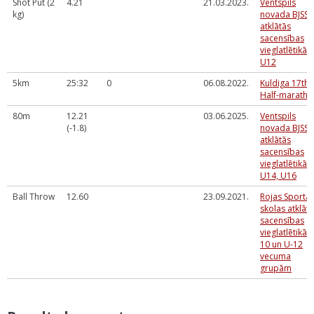
Shot Put (2
4.21
21.03.2023.
Ventspils
kg)
novada BJSS
atklātās
sacensības
vieglatlētikā
U12
5km
25:32
0
06.08.2022.
Kuldiga 17th
Half-maratho
80m
12.21
03.06.2025.
Ventspils
(-1.8)
novada BJSS
atklātās
sacensības
vieglatlētikā
U14, U16
Ball Throw
12.60
23.09.2021.
Rojas Sporta
skolas atklāt
sacensības
vieglatlētikā 
10 un U-12
vecuma
grupām