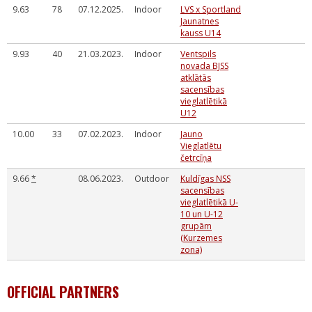
9.63
78
07.12.2025.
Indoor
LVS x Sportland
Jaunatnes
kauss U14
9.93
40
21.03.2023.
Indoor
Ventspils
novada BJSS
atklātās
sacensības
vieglatlētikā
U12
10.00
33
07.02.2023.
Indoor
Jauno
Vieglatlētu
četrcīņa
9.66
*
08.06.2023.
Outdoor
Kuldīgas NSS
sacensības
vieglatlētikā U-
10 un U-12
grupām
(Kurzemes
zona)
OFFICIAL PARTNERS