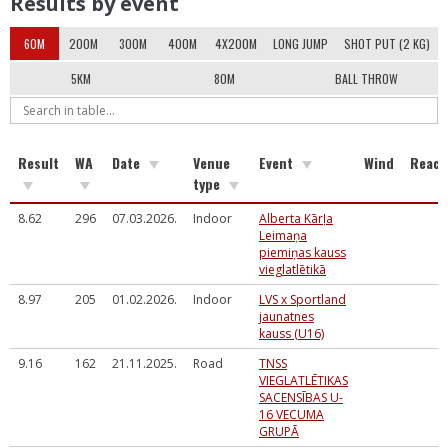
Results by event
60M
200M
300M
400M
4X200M
LONG JUMP
SHOT PUT (2 KG)
5KM
80M
BALL THROW
Result
WA
Date
Venue
Event
Wind
React
type
8.62
296
07.03.2026.
Indoor
Alberta Kārļa
Leimaņa
piemiņas kauss
vieglatlētikā
8.97
205
01.02.2026.
Indoor
LVS x Sportland
jaunatnes
kauss (U16)
9.16
162
21.11.2025.
Road
TNSS
VIEGLATLĒTIKAS
SACENSĪBAS U-
16 VECUMA
GRUPĀ