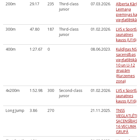
200m
29.17
235
Third-class
07.03.2026.
Alberta Kārļa
junior
Leimaņa
piemiņas kau
vieglatlētikā
300m
47.80
187
Third-class
01.02.2026.
LVS x Sportla
junior
jaunatnes
kauss (U16)
400m
1:27.67
0
08.06.2023.
Kuldīgas NSS
sacensības
vieglatlētikā 
10 un U-12
grupām
(Kurzemes
zona)
4x200m
1:52.98
300
Second-class
01.02.2026.
LVS x Sportla
junior
jaunatnes
kauss (U16)
Long Jump
3.86
270
21.11.2025.
TNSS
VIEGLATLĒTIK
SACENSĪBAS 
16 VECUMA
GRUPĀ