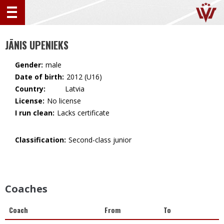
JĀNIS UPENIEKS
Gender:
male
Date of birth:
2012 (U16)
Country:
🇱🇻 Latvia
License:
No license
I run clean:
Lacks certificate
Classification:
Second-class junior
Coaches
Coach
From
To